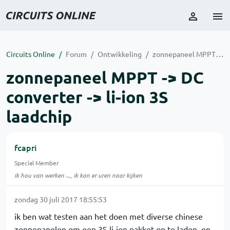
Circuits Online
Forum
Ontwikkeling
zonnepaneel MPPT -> DC converter -> li-ion 3S laadchip
zonnepaneel MPPT -> DC
converter -> li-ion 3S
laadchip
fcapri
Special Member
ik hou van werken ..., ik kan er uren naar kijken
zondag 30 juli 2017 18:55:53
ik ben wat testen aan het doen met diverse chinese
zonnepanelen om een 3S li-ion pakket op te laden. en