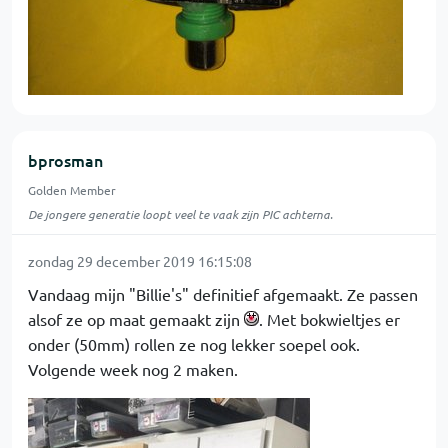
bprosman
Golden Member
De jongere generatie loopt veel te vaak zijn PIC achterna.
zondag 29 december 2019 16:15:08
Vandaag mijn "Billie's" definitief afgemaakt. Ze passen
alsof ze op maat gemaakt zijn
. Met bokwieltjes er
onder (50mm) rollen ze nog lekker soepel ook.
Volgende week nog 2 maken.