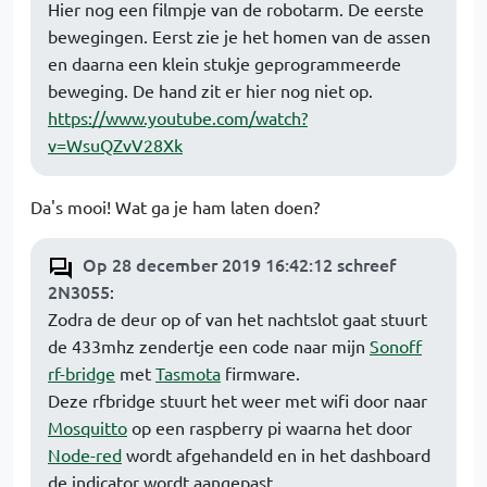
Hier nog een filmpje van de robotarm. De eerste
bewegingen. Eerst zie je het homen van de assen
en daarna een klein stukje geprogrammeerde
beweging. De hand zit er hier nog niet op.
https://www.youtube.com/watch?
v=WsuQZvV28Xk
Da's mooi! Wat ga je ham laten doen?
Op 28 december 2019 16:42:12 schreef
2N3055
:
Zodra de deur op of van het nachtslot gaat stuurt
de 433mhz zendertje een code naar mijn
Sonoff
rf-bridge
met
Tasmota
firmware.
Deze rfbridge stuurt het weer met wifi door naar
Mosquitto
op een raspberry pi waarna het door
Node-red
wordt afgehandeld en in het dashboard
de indicator wordt aangepast.