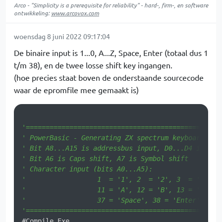
Arco - "Simplicity is a prerequisite for reliability" - hard-, firm-, en software
ontwikkeling:
www.arcovox.com
woensdag 8 juni 2022 09:17:04
De binaire input is 1...0, A...Z, Space, Enter (totaal dus 1
t/m 38), en de twee losse shift key ingangen.
(hoe precies staat boven de onderstaande sourcecode
waar de epromfile mee gemaakt is)
'=================================================
' PowerBasic - Generating ZX spectrum keyboard enc
' Bit A8...A15 is addressbus input, D0...D4 is KB0
' Bit A6 is Caps shift, A7 is Symbol shift
' Character input (bits A0...A5):
'                  1  = '1', 2  = '2', 3  = '3',..
'                  11 = 'A', 12 = 'B', 13 = 'C',..
'                  37 = 'Space', 38 = 'Enter'
'=================================================
#Compile Exe
