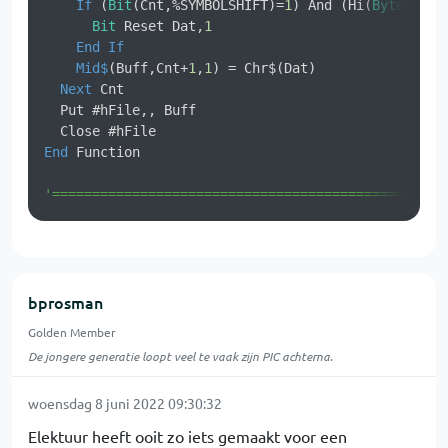
If
 (
Bit
(Cnt,%SYMBOLSHIFT)=
1
) And (Hi(
Byte
,Cnt)
Bit
 Reset Dat,
1
End
If
Mid$
(Buff,Cnt+
1
,
1
) = Chr$(Dat)                
Next
 Cnt                                        
  Put #hFile,, Buff                               
  Close #hFile                                    
End
 Function                                      
'=================================================
bprosman
Golden Member
De jongere generatie loopt veel te vaak zijn PIC achterna.
woensdag 8 juni 2022 09:30:32
Elektuur heeft ooit zo iets gemaakt voor een