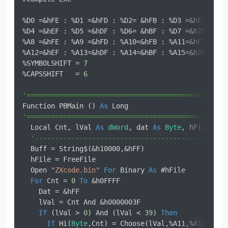
%D0 =&hFE : %D1 =&hFD : %D2= &hFB : %D3 =&hF7     
%D4 =&hEF : %D5 =&hDF : %D6= &hBF : %D7 =&h7F     
%A8 =&hFE : %A9 =&hFD : %A10=&hFB : %A11=&hF7     
%A12=&hEF : %A13=&hDF : %A14=&hBF : %A15=&h7F     
%SYMBOLSHIFT = 
7
%CAPSSHIFT   = 
6
'=================================================
Function PBMain () 
As
'=================================================
  Local Cnt, lVal 
As
dWord
, dat 
As
Byte
, hFile 
As
 
'-----------------------------------------------
  Buff = String$(&h10000,&hFF)                    
  hFile = FreeFile                                
  Open 
"ZXcode.bin"
For
 Binary 
As
 #hFile          
For
 Cnt = 
0
To
 &h0FFFF                          
    Dat = &hFF                                    
    lVal = Cnt And &h0000003F                     
If
 (lVal > 
0
) And (lVal < 
39
) 
Then
If
 Hi(
Byte
,Cnt) = Choose(lVal,%A11,%A11,%A11