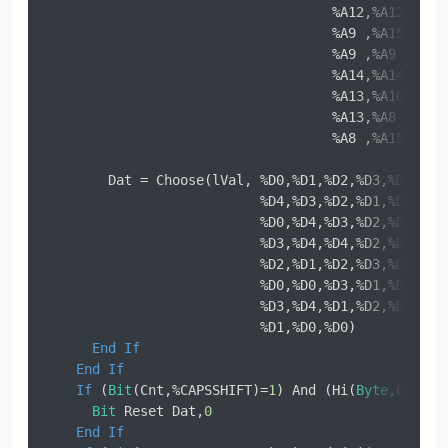
                                    %A12,%A12,%A12
                                    %A9 ,%A15,%A8 
                                    %A9 ,%A9 ,%A14
                                    %A14,%A14,%A15
                                    %A13,%A10,%A10
                                    %A13,%A8 ,%A10
                                    %A8 ,%A15,%A14
        Dat = Choose(lVal, %D0,%D1,%D2,%D3,%D4, _ 
                           %D4,%D3,%D2,%D1,%D0, _ 
                           %D0,%D4,%D3,%D2,%D2, _ 
                           %D3,%D4,%D4,%D2,%D3, _ 
                           %D2,%D1,%D2,%D3,%D1, _ 
                           %D0,%D0,%D3,%D1,%D4, _ 
                           %D3,%D4,%D1,%D2,%D4, _ 
                           %D1,%D0,%D0)           
End
If
End
If
If
 (
Bit
(Cnt,%CAPSSHIFT)=
1
) And (Hi(
Byte
,Cnt) =
Bit
 Reset Dat,
0
End
If