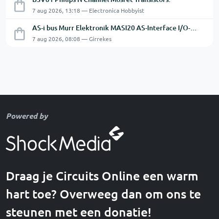
7 aug 2026, 13:18 — Electronica Hobbyist
AS-i bus Murr Elektronik MASI20 AS-Interface I/O-module 56440
7 aug 2026, 08:08 — Girrekes
Powered by
Draag je Circuits Online een warm
hart toe? Overweeg dan om ons te
steunen met een donatie!