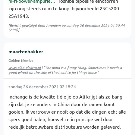
hi-fi-power-amplifie…
. Toshiba bipolaire eindtorren
zijn nog steeds ruim te koop. bijvoorbeeld 2SC5200-
2SA1943.
[Bericht gewijzigd door Anoniem op
zondag 26 december 2021 01:20:44
(21%)]
maartenbakker
Golden Member
www.elba-elektro.nl
| "The mind is a funny thing. Sometimes it needs a
good whack on the side of the head to jar things loose."
zondag 26 december 2021 02:18:24
Inchange is de kwaliteit die je op Ali krijgt als ze bang
zijn dat je ze anders in China door de ramen komt
gooien. Ik vertrouw er nooit op dat die dingen echt alle
specs goed halen, hoewel ze in principe wel door
redelijk betrouwbare distributeurs worden geleverd.