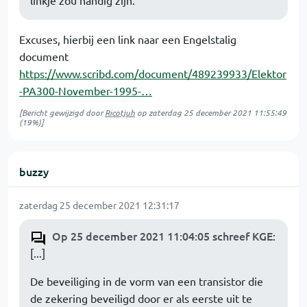
linkje zou handig zijn.
Excuses, hierbij een link naar een Engelstalig
document
https://www.scribd.com/document/489239933/Elektor
-PA300-November-1995-…
[Bericht gewijzigd door
Ricotjuh
op
zaterdag 25 december 2021 11:55:49
(19%)]
buzzy
zaterdag 25 december 2021 12:31:17
Op 25 december 2021 11:04:05 schreef KGE
:
[...]
De beveiliging in de vorm van een transistor die
de zekering beveiligd door er als eerste uit te