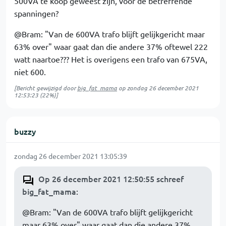
500VA te koop geweest zijn, voor de betreffende
spanningen?
@Bram: "Van de 600VA trafo blijft gelijkgericht maar
63% over" waar gaat dan die andere 37% oftewel 222
watt naartoe??? Het is overigens een trafo van 675VA,
niet 600.
[Bericht gewijzigd door
big_fat_mama
op
zondag 26 december 2021
12:53:23
(22%)]
buzzy
zondag 26 december 2021 13:05:39
Op 26 december 2021 12:50:55 schreef
big_fat_mama
:
@Bram: "Van de 600VA trafo blijft gelijkgericht
maar 63% over" waar gaat dan die andere 37%