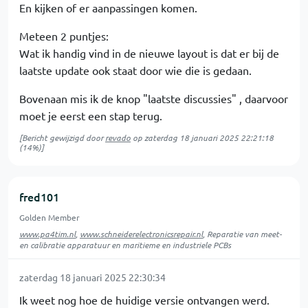
En kijken of er aanpassingen komen.
Meteen 2 puntjes:
Wat ik handig vind in de nieuwe layout is dat er bij de
laatste update ook staat door wie die is gedaan.
Bovenaan mis ik de knop "laatste discussies" , daarvoor
moet je eerst een stap terug.
[Bericht gewijzigd door
revado
op
zaterdag 18 januari 2025 22:21:18
(14%)]
fred101
Golden Member
www.pa4tim.nl
,
www.schneiderelectronicsrepair.nl
, Reparatie van meet-
en calibratie apparatuur en maritieme en industriele PCBs
zaterdag 18 januari 2025 22:30:34
Ik weet nog hoe de huidige versie ontvangen werd.