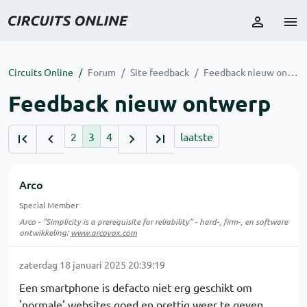
Circuits Online
Forum
Site feedback
Feedback nieuw ontwerp
Feedback nieuw ontwerp
2
3
4
laatste
Arco
Special Member
Arco - "Simplicity is a prerequisite for reliability" - hard-, firm-, en software
ontwikkeling:
www.arcovox.com
zaterdag 18 januari 2025 20:39:19
Een smartphone is defacto niet erg geschikt om
'normale' websites goed en prettig weer te geven.