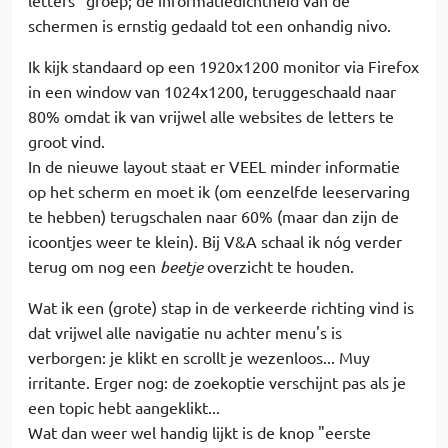
letters" groep; de informatiedichtheid van de
schermen is ernstig gedaald tot een onhandig nivo.
Ik kijk standaard op een 1920x1200 monitor via Firefox
in een window van 1024x1200, teruggeschaald naar
80% omdat ik van vrijwel alle websites de letters te
groot vind.
In de nieuwe layout staat er VEEL minder informatie
op het scherm en moet ik (om eenzelfde leeservaring
te hebben) terugschalen naar 60% (maar dan zijn de
icoontjes weer te klein). Bij V&A schaal ik nóg verder
terug om nog een
beetje
overzicht te houden.
Wat ik een (grote) stap in de verkeerde richting vind is
dat vrijwel alle navigatie nu achter menu's is
verborgen: je klikt en scrollt je wezenloos... Muy
irritante. Erger nog: de zoekoptie verschijnt pas als je
een topic hebt aangeklikt...
Wat dan weer wel handig lijkt is de knop "eerste