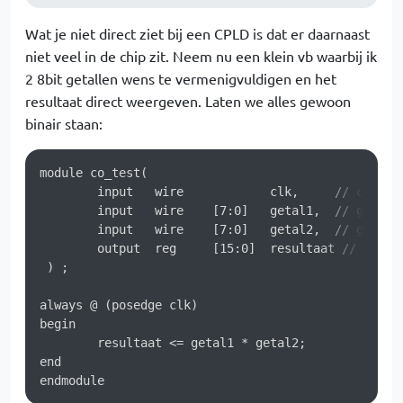
Wat je niet direct ziet bij een CPLD is dat er daarnaast
niet veel in de chip zit. Neem nu een klein vb waarbij ik
2 8bit getallen wens te vermenigvuldigen en het
resultaat direct weergeven. Laten we alles gewoon
binair staan:
module co_test(

 	input  	wire       	clk,     // clock 12Mhz

	input	wire	[7:0]  	getal1,	 // getal1

	input	wire	[7:0]  	getal2,	 // getal2

	output 	reg 	[15:0] 	resultaat // resultaat

 ) ;

always @ (posedge clk)

begin

	resultaat <= getal1 * getal2;

end

endmodule