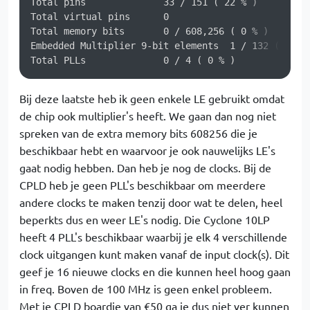
Total pins		33 / 151 ( 22 % )

Total virtual pins	0

Total memory bits	0 / 608,256 ( 0 % )

Embedded Multiplier 9-bit elements  1 / 132 ( < 1 %
Bij deze laatste heb ik geen enkele LE gebruikt omdat
de chip ook multiplier's heeft. We gaan dan nog niet
spreken van de extra memory bits 608256 die je
beschikbaar hebt en waarvoor je ook nauwelijks LE's
gaat nodig hebben. Dan heb je nog de clocks. Bij de
CPLD heb je geen PLL's beschikbaar om meerdere
andere clocks te maken tenzij door wat te delen, heel
beperkts dus en weer LE's nodig. Die Cyclone 10LP
heeft 4 PLL's beschikbaar waarbij je elk 4 verschillende
clock uitgangen kunt maken vanaf de input clock(s). Dit
geef je 16 nieuwe clocks en die kunnen heel hoog gaan
in freq. Boven de 100 MHz is geen enkel probleem.
Met je CPLD boardje van €50 ga je dus niet ver kunnen