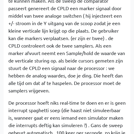
te kunnen maken. Als de sweep de comparator
passeert genereert de CPLD een marker signaal door
middel van twee analoge switchen ( hij injecteert een
+/- stroom in de Y uitgang van de scoop zodat je een
kleine verticale lijn krijgt op die plaats. De gebruiker
kan die markers verplaatsen. (er zijn er twee) . de
CPLD controleert ook de twee samplers. Als een
marker afvuurt neemt een Sample/hold de waarde van
de verticale sturing op. als beide cursors gemeten zijn
stuurt de CPLD een signaal naar de processor : we
hebben de analog waardes, doe je ding. Die heeft dan
alle tijd om dat af te haspelen. De processor moet de
samplers vrijgeven.
De processor hoeft niks real-time te doen en er is geen
interrupt spaghetti soep (die haast niet simuleerbaar
is, wanneer gaat er eens iemand een simulator maken
die interrupts deftig kan simuleren ?) . Gans de sweep
gebeurt automatisch , 100 keer per seconde. zo krijg je