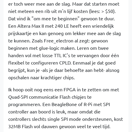
er toch weer mee aan de slag. Maar dat starten moet
niet meteen een rib uit m'n lijf kosten (lees: > $50).
Dat vind ik "om mee te beginnen" gewoon te duur.
Een Altera Max II met 240 LE heeft een vriendelijk
prijskaartje en kan genoeg om lekker mee aan de slag
te kunnen. Zoals Free_electron al zegt: gewoon
beginnen met glue-logic maken. Leren om twee
handen vol met losse TTL IC's te vervangen door één
flexibel te configureren CPLD. Eenmaal je dat goed
begrijpt, kun je -als je daar behoefte aan hebt- alsnog
opschalen naar krachtiger chips.
Ik hoop ooit nog eens een FPGA in te zetten om met
Quad-SPI communicatie Flash chipjes te
programmeren. Een BeagleBone of R-Pi met SPI
controller aan boord is leuk, maar omdat die
controllers slechts single SPI mode ondersteunen, kost
32MB Flash vol dauwen gewoon veel te veel tijd.