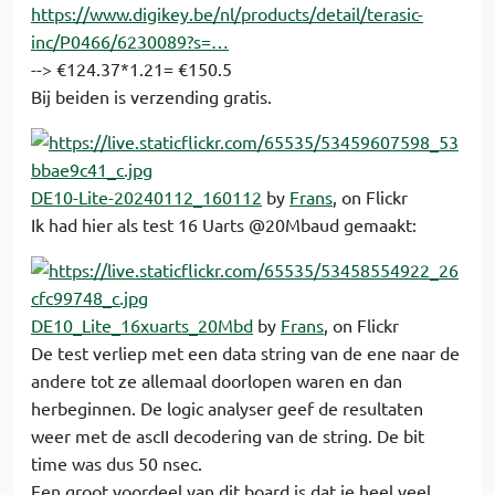
https://www.digikey.be/nl/products/detail/terasic-
inc/P0466/6230089?s=…
--> €124.37*1.21= €150.5
Bij beiden is verzending gratis.
DE10-Lite-20240112_160112
by
Frans
, on Flickr
Ik had hier als test 16 Uarts @20Mbaud gemaakt:
DE10_Lite_16xuarts_20Mbd
by
Frans
, on Flickr
De test verliep met een data string van de ene naar de
andere tot ze allemaal doorlopen waren en dan
herbeginnen. De logic analyser geef de resultaten
weer met de ascII decodering van de string. De bit
time was dus 50 nsec.
Een groot voordeel van dit board is dat je heel veel