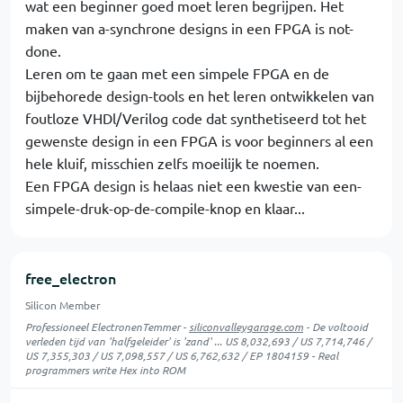
wat een beginner goed moet leren begrijpen. Het
maken van a-synchrone designs in een FPGA is not-
done.
Leren om te gaan met een simpele FPGA en de
bijbehorede design-tools en het leren ontwikkelen van
foutloze VHDl/Verilog code dat synthetiseerd tot het
gewenste design in een FPGA is voor beginners al een
hele kluif, misschien zelfs moeilijk te noemen.
Een FPGA design is helaas niet een kwestie van een-
simpele-druk-op-de-compile-knop en klaar...
free_electron
Silicon Member
Professioneel ElectronenTemmer -
siliconvalleygarage.com
- De voltooid
verleden tijd van 'halfgeleider' is 'zand' ... US 8,032,693 / US 7,714,746 /
US 7,355,303 / US 7,098,557 / US 6,762,632 / EP 1804159 - Real
programmers write Hex into ROM