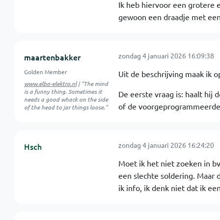
Ik heb hiervoor een grotere
gewoon een draadje met een 
zondag 4 januari 2026 16:09:38
maartenbakker
Golden Member
Uit de beschrijving maak ik o
www.elba-elektro.nl
| "The mind
is a funny thing. Sometimes it
De eerste vraag is: haalt hij 
needs a good whack on the side
of de voorgeprogrammeerde t
of the head to jar things loose."
zondag 4 januari 2026 16:24:20
Hsch
Moet ik het niet zoeken in bv
een slechte soldering. Maar 
ik info, ik denk niet dat ik e