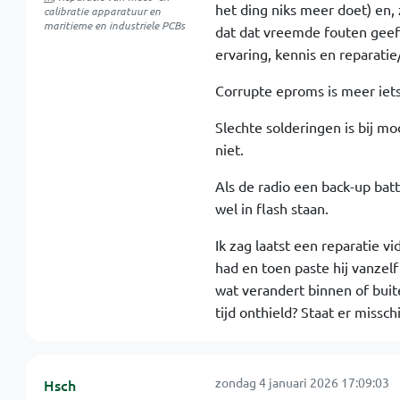
het ding niks meer doet) en,
calibratie apparatuur en
maritieme en industriele PCBs
dat dat vreemde fouten geeft
ervaring, kennis en reparati
Corrupte eproms is meer iets
Slechte solderingen is bij m
niet.
Als de radio een back-up batt
wel in flash staan.
Ik zag laatst een reparatie v
had en toen paste hij vanzelf 
wat verandert binnen of buite
tijd onthield? Staat er missc
zondag 4 januari 2026 17:09:03
Hsch