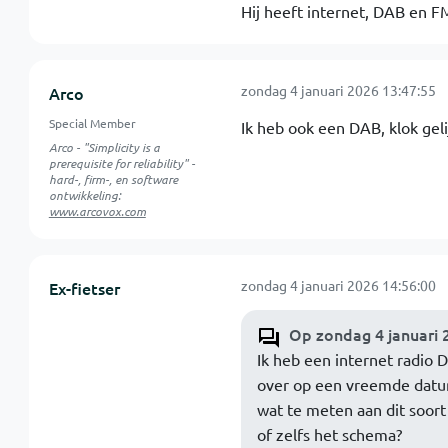
Hij heeft internet, DAB en F
zondag 4 januari 2026 13:47:55
Arco
Special Member
Ik heb ook een DAB, klok geli
Arco - "Simplicity is a
prerequisite for reliability" -
hard-, firm-, en software
ontwikkeling:
www.arcovox.com
zondag 4 januari 2026 14:56:00
Ex-fietser
Op zondag 4 januari 
Ik heb een internet radio D
over op een vreemde datum 
wat te meten aan dit soort
of zelfs het schema?