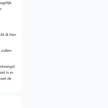
ogelijk
e
ht ik hier
 zullen
ontvangst
iet is er
 wel de