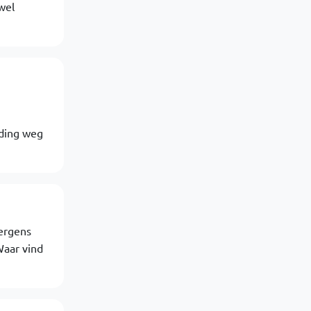
wel
nding weg
 ergens
Waar vind