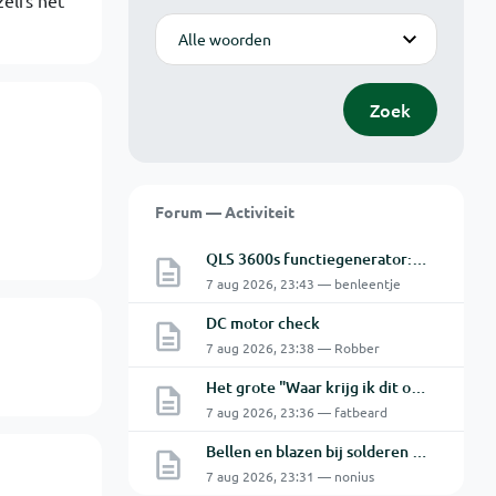
zelfs het
Modus
Zoek
Forum — Activiteit
QLS 3600s functiegenerator: software verbinden lukt niet.
7 aug 2026, 23:43 — benleentje
DC motor check
7 aug 2026, 23:38 — Robber
Het grote "Waar krijg ik dit onderdeel" topic Deel 11
7 aug 2026, 23:36 — fatbeard
Bellen en blazen bij solderen van Chinese PCBs
7 aug 2026, 23:31 — nonius