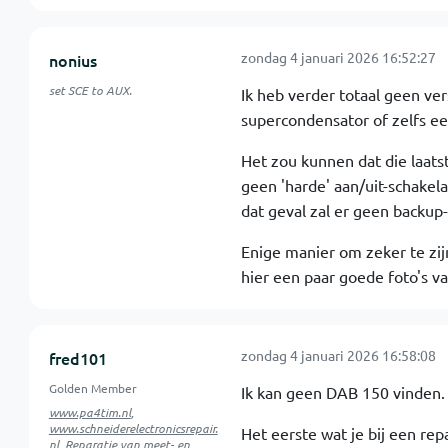
zondag 4 januari 2026 16:52:27
nonius
set SCE to AUX.
Ik heb verder totaal geen ver
supercondensator of zelfs ee
Het zou kunnen dat die laats
geen 'harde' aan/uit-schakela
dat geval zal er geen backup-
Enige manier om zeker te zijn
hier een paar goede foto's va
zondag 4 januari 2026 16:58:08
fred101
Golden Member
Ik kan geen DAB 150 vinden.
www.pa4tim.nl
,
www.schneiderelectronicsrepair.
Het eerste wat je bij een rep
nl
, Reparatie van meet- en