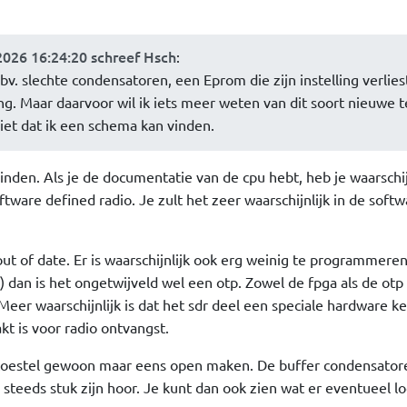
2026 16:24:20 schreef Hsch
:
bv. slechte condensatoren, een Eprom die zijn instelling verlies
ng. Maar daarvoor wil ik iets meer weten van dit soort nieuwe t
niet dat ik een schema kan vinden.
inden. Als je de documentatie van de cpu hebt, heb je waarschij
ftware defined radio. Je zult het zeer waarschijnlijk in de softw
ut of date. Er is waarschijnlijk ook erg weinig te programmeren
 dan is het ongetwijveld wel een otp. Zowel de fpga als de otp 
er waarschijnlijk is dat het sdr deel een speciale hardware k
kt is voor radio ontvangst.
toestel gewoon maar eens open maken. De buffer condensator
teeds stuk zijn hoor. Je kunt dan ook zien wat er eventueel loo