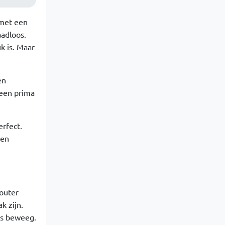
 met een
aadloos.
k is. Maar
en
 een prima
erfect.
ten
router
k zijn.
ts beweeg.