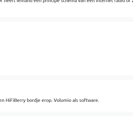
Of heeft iemand een principe schema van een internet radio of 
n HiFiBerry bordje erop. Volumio als software.