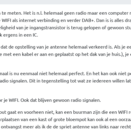
n te meten. Het is n.l. helemaal geen radio maar een computer
IFI als internet verbinding en verder DAB+. Dan is is alles dr
eligheid van je ingangstransistor is terug gelopen of gewoon stu
jk ergens in een IC.
r dat de opstelling van je antenne helemaal verkeerd is. Als je e
 met een kabel er aan en geplaatst op het dak van je huis.), je
aal is nu eenmaal niet helemaal perfect. En het kan ook niet p
io signalen. Dit in tegenstelling tot wat ze iedereen willen la
r je WIFI. Ook dat blijven gewoon radio signalen.
out gaat en voorheen niet, kan een buurman zijn die een WIFI 
rplaatsen van een kast of grote bloempot kan ook al een oorzaa
 ontvangst meer als ik de de spriet antenne van links naar rech