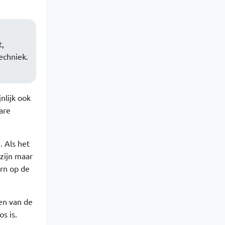
t,
echniek.
nlijk ook
are
. Als het
zijn maar
ern op de
en van de
s is.