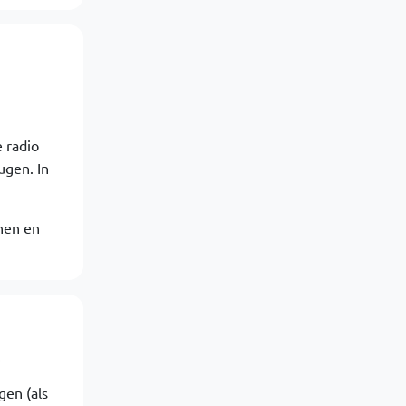
 radio
ugen. In
enen en
.
gen (als