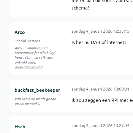
meten aan dit soort radio's. 
schema?
zondag 4 januari 2026 12:35:15
Arco
Special Member
Is het nu DAB of internet?
Arco - "Simplicity is a
prerequisite for reliability" -
hard-, firm-, en software
ontwikkeling:
www.arcovox.com
zondag 4 januari 2026 13:00:31
buckfast_beekeeper
Van Lambiek wordt goede
Ik zou zeggen een RPi met ee
geuze gemaakt.
zondag 4 januari 2026 13:27:44
Hsch