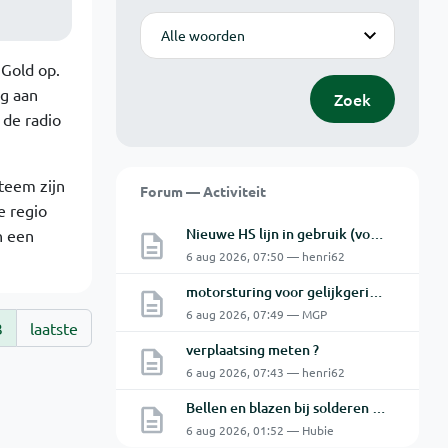
Modus
 Gold op.
ag aan
Zoek
 de radio
teem zijn
Forum — Activiteit
e regio
Nieuwe HS lijn in gebruik (vooral voor Antwerpse haven en een beetje NL)
n een
6 aug 2026, 07:50 — henri62
motorsturing voor gelijkgerichte 230V DC motor
6 aug 2026, 07:49 — MGP
3
laatste
verplaatsing meten ?
6 aug 2026, 07:43 — henri62
Bellen en blazen bij solderen van Chinese PCBs
6 aug 2026, 01:52 — Hubie