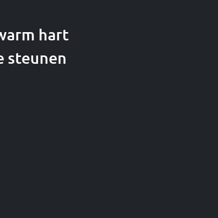
 warm hart
e steunen