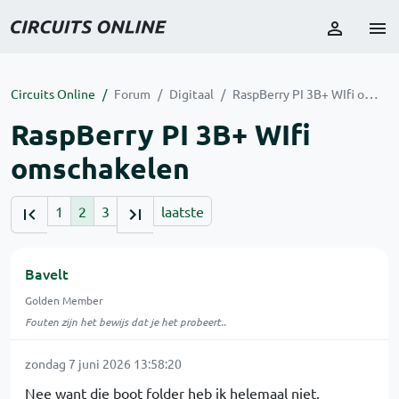
Circuits Online
Forum
Digitaal
RaspBerry PI 3B+ WIfi omschakelen
RaspBerry PI 3B+ WIfi
omschakelen
1
2
3
laatste
Bavelt
Golden Member
Fouten zijn het bewijs dat je het probeert..
zondag 7 juni 2026 13:58:20
Nee want die boot folder heb ik helemaal niet.