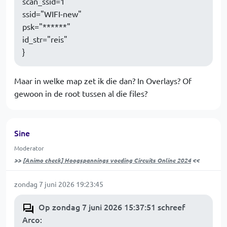
scan_ssid=1
ssid="WIFI-new"
psk="******"
id_str="reis"
}
Maar in welke map zet ik die dan? In Overlays? Of
gewoon in de root tussen al die files?
Sine
Moderator
>>
[Animo check] Hoogspannings voeding Circuits Online 2024
<<
zondag 7 juni 2026 19:23:45
Op zondag 7 juni 2026 15:37:51 schreef
Arco
: