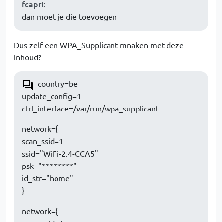
fcapri
:
dan moet je die toevoegen
Dus zelf een WPA_Supplicant mnaken met deze
inhoud?
country=be
update_config=1
ctrl_interface=/var/run/wpa_supplicant
network={
scan_ssid=1
ssid="WiFi-2.4-CCA5"
psk="********"
id_str="home"
}
network={