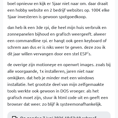
boel opnieuw en kijk er 5jaar niet naar om. daar draait
een hobby website en 2 bedrijf websites op. 100€ elke
5jaar investeren is gewoon spotgoedkoop.
dan heb ik een 3de rpi, die heel mijn huis verbruik en
zonnepanelen bijhoud en grafisch weergeeft. alweer
een commandline rpi. er hangt ook geen keyboard of
schrem aan dus er is niks weer te geven. deze zou ik
dit jaar willen vervangen door een stel ESP's.
de overige zijn motioneye en openwrt images. zoals bij
alle voorgaande, 1x installeren, jaren niet naar
omkijken. dat heb je minder met een windows
installatie. het grootste deel van mijn zelfgemaakte
tools werkte ook gewoon in DOS vroeger. als het
grafisch moet zijn, stuur ik html code uit en geeft een
browser dat weer. zo blijf ik systeemonafhankelijk.
Op zondag 7 juni 2026 18:52:10 schreef