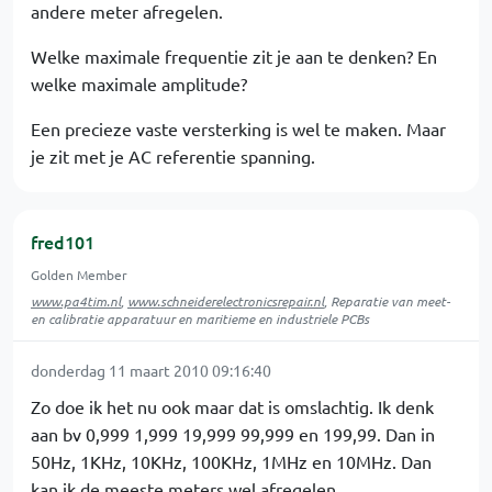
andere meter afregelen.
Welke maximale frequentie zit je aan te denken? En
welke maximale amplitude?
Een precieze vaste versterking is wel te maken. Maar
je zit met je AC referentie spanning.
fred101
Golden Member
www.pa4tim.nl
,
www.schneiderelectronicsrepair.nl
, Reparatie van meet-
en calibratie apparatuur en maritieme en industriele PCBs
donderdag 11 maart 2010 09:16:40
Zo doe ik het nu ook maar dat is omslachtig. Ik denk
aan bv 0,999 1,999 19,999 99,999 en 199,99. Dan in
50Hz, 1KHz, 10KHz, 100KHz, 1MHz en 10MHz. Dan
kan ik de meeste meters wel afregelen.