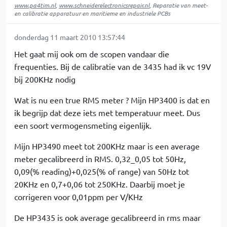
www.pa4tim.nl
,
www.schneiderelectronicsrepair.nl
, Reparatie van meet-
en calibratie apparatuur en maritieme en industriele PCBs
donderdag 11 maart 2010 13:57:44
Het gaat mij ook om de scopen vandaar die
frequenties. Bij de calibratie van de 3435 had ik vc 19V
bij 200KHz nodig
Wat is nu een true RMS meter ? Mijn HP3400 is dat en
ik begrijp dat deze iets met temperatuur meet. Dus
een soort vermogensmeting eigenlijk.
Mijn HP3490 meet tot 200KHz maar is een average
meter gecalibreerd in RMS. 0,32_0,05 tot 50Hz,
0,09(% reading)+0,025(% of range) van 50Hz tot
20KHz en 0,7+0,06 tot 250KHz. Daarbij moet je
corrigeren voor 0,01ppm per V/KHz
De HP3435 is ook average gecalibreerd in rms maar