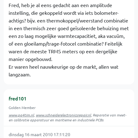
Fred, heb je al eens gedacht aan een amplitude
instelling, die gekoppeld wordt via iets bolometer-
achtigs? bijv. een thermokoppel/weerstand combinatie
in een thermisch zeer goed geïsoleerde behuizing met
een zo laag mogelijke warmtecapacitiet, aka vacuüm,
of een gloeilamp/trage-fotocel combinatie? Feitelijk
waren de meeste TRMS meters op een dergelijke
manier opgebouwd.
Er waren heel nauwkeurige op de markt, allen wat
langzaam.
fred101
Golden Member
www.pa4tim.nl
,
www.schneiderelectronicsrepair.nl
, Reparatie van meet-
en calibratie apparatuur en maritieme en industriele PCBs
dinsdag 16 maart 2010 17:11:20