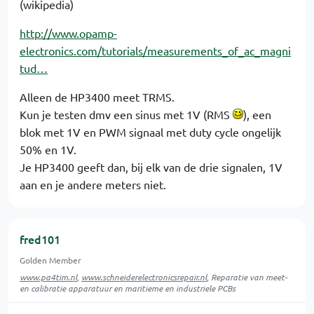
(wikipedia)
http://www.opamp-
electronics.com/tutorials/measurements_of_ac_magni
tud…
Alleen de HP3400 meet TRMS.
Kun je testen dmv een sinus met 1V (RMS
), een
blok met 1V en PWM signaal met duty cycle ongelijk
50% en 1V.
Je HP3400 geeft dan, bij elk van de drie signalen, 1V
aan en je andere meters niet.
fred101
Golden Member
www.pa4tim.nl
,
www.schneiderelectronicsrepair.nl
, Reparatie van meet-
en calibratie apparatuur en maritieme en industriele PCBs