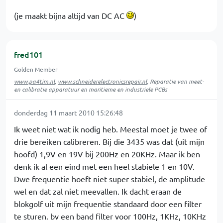
(je maakt bijna altijd van DC AC
)
fred101
Golden Member
www.pa4tim.nl
,
www.schneiderelectronicsrepair.nl
, Reparatie van meet-
en calibratie apparatuur en maritieme en industriele PCBs
donderdag 11 maart 2010 15:26:48
Ik weet niet wat ik nodig heb. Meestal moet je twee of
drie bereiken calibreren. Bij die 3435 was dat (uit mijn
hoofd) 1,9V en 19V bij 200Hz en 20KHz. Maar ik ben
denk ik al een eind met een heel stabiele 1 en 10V.
Dwe frequentie hoeft niet super stabiel, de amplitude
wel en dat zal niet meevallen. Ik dacht eraan de
blokgolf uit mijn frequentie standaard door een filter
te sturen. bv een band filter voor 100Hz, 1KHz, 10KHz