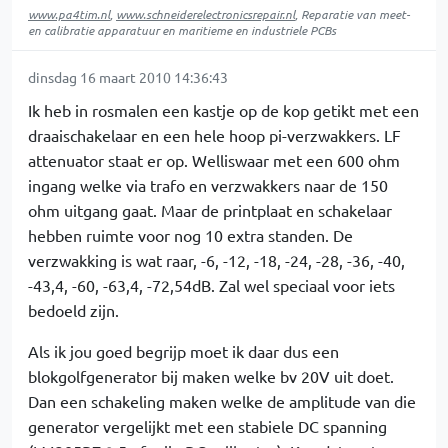
www.pa4tim.nl
,
www.schneiderelectronicsrepair.nl
, Reparatie van meet-
en calibratie apparatuur en maritieme en industriele PCBs
dinsdag 16 maart 2010 14:36:43
Ik heb in rosmalen een kastje op de kop getikt met een
draaischakelaar en een hele hoop pi-verzwakkers. LF
attenuator staat er op. Welliswaar met een 600 ohm
ingang welke via trafo en verzwakkers naar de 150
ohm uitgang gaat. Maar de printplaat en schakelaar
hebben ruimte voor nog 10 extra standen. De
verzwakking is wat raar, -6, -12, -18, -24, -28, -36, -40,
-43,4, -60, -63,4, -72,54dB. Zal wel speciaal voor iets
bedoeld zijn.
Als ik jou goed begrijp moet ik daar dus een
blokgolfgenerator bij maken welke bv 20V uit doet.
Dan een schakeling maken welke de amplitude van die
generator vergelijkt met een stabiele DC spanning