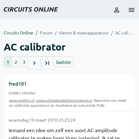
Circuits Online
Forum
Meten & meetapparatuur
AC calibrator
AC calibrator
1
2
3
laatste
fred101
Golden Member
www.pa4tim.nl
,
www.schneiderelectronicsrepair.nl
, Reparatie van meet-
en calibratie apparatuur en maritieme en industriele PCBs
woensdag 10 maart 2010 23:25:24
Iemand een idee om zelf een soort AC amplitude
calibrator te maken (voor Vrms justering). Ik zat te