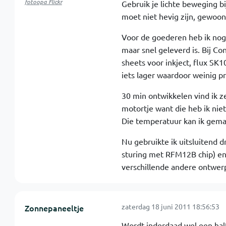
fotoopa Flickr
Gebruik je lichte beweging bi
moet niet hevig zijn, gewoon 
Voor de goederen heb ik nog 
maar snel geleverd is. Bij Co
sheets voor inkject, flux SK1
iets lager waardoor weinig pri
30 min ontwikkelen vind ik zee
motortje want die heb ik nie
Die temperatuur kan ik gema
Nu gebruikte ik uitsluitend 
sturing met RFM12B chip) en d
verschillende andere ontwerp
zaterdag 18 juni 2011 18:56:53
Zonnepaneeltje
Wordt inderdaad wel een half