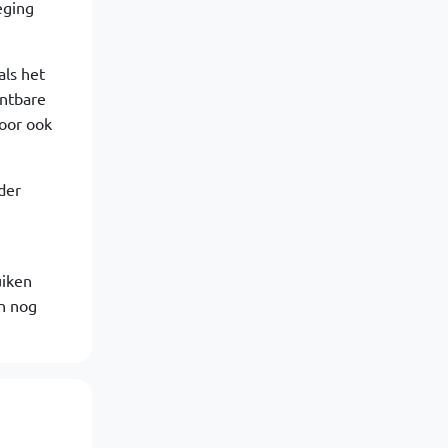
eging
als het
intbare
door ook
der
uiken
en nog