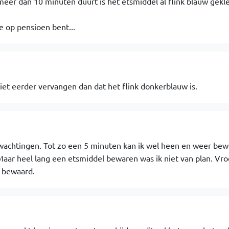
meer dan 10 minuten duurt is het etsmiddel al flink blauw gekl
je op pensioen bent...
niet eerder vervangen dan dat het flink donkerblauw is.
rwachtingen. Tot zo een 5 minuten kan ik wel heen en weer be
 Maar heel lang een etsmiddel bewaren was ik niet van plan. Vr
s bewaard.