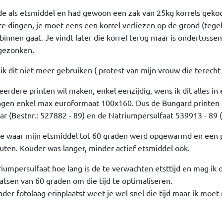
ide als etsmiddel en had gewoon een zak van 25kg korrels gekoc
tte dingen, je moet eens een korrel verliezen op de grond (tege
binnen gaat. Je vindt later die korrel terug maar is ondertussen 
 gezonken.
 dit niet meer gebruiken ( protest van mijn vrouw die terecht i
rdere printen wil maken, enkel eenzijdig, wens ik dit alles in
ingen enkel max euroformaat 100x160. Dus de Bungard printen
 (Bestnr.: 527882 - 89) en de Natriumpersulfaat 539913 - 89 (
ie waar mijn etsmiddel tot 60 graden werd opgewarmd en een p
uten. Kouder was langer, minder actief etsmiddel ook.
riumpersulfaat hoe lang is de te verwachten etsttijd en mag ik 
sen van 60 graden om die tijd te optimaliseren.
der fotolaag erinplaatst weet je wel snel die tijd maar ik moet 