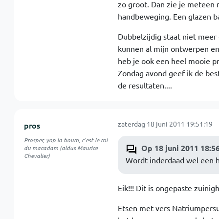
zo groot. Dan zie je meteen 
handbeweging. Een glazen ba
Dubbelzijdig staat niet meer 
kunnen al mijn ontwerpen enk
heb je ook een heel mooie pr
Zondag avond geef ik de best
de resultaten....
zaterdag 18 juni 2011 19:51:19
pros
Prosper, yop la boum, c'est le roi
Op 18 juni 2011 18:5
du macadam (aldus Maurice
Chevalier)
Wordt inderdaad wel een ha
Eik!!! Dit is ongepaste zuinig
Etsen met vers Natriumpersul