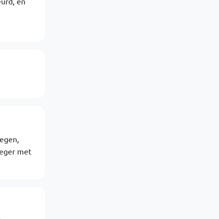
eurd, en
wegen,
oeger met