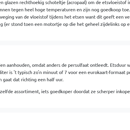
een glazen rechthoekig schoteltje (acropaal) om de etsvloeistof i
kunnen tegen heel hoge temperaturen en zijn nog goedkoop toe.
eweging van de vloeistof tijdens het etsen want dit geeft een ve
g (er stond toen een motortje op die het geheel zijdelinks op e
aden aanhouden, omdat anders de persulfaat ontleedt. Etsduur wi
ter is 't typisch zo'n minuut of 7 voor een eurokaart-formaat pr
gaat dat richting een half uur.
zelfde assortiment, iets goedkoper doordat ze scherper inkop