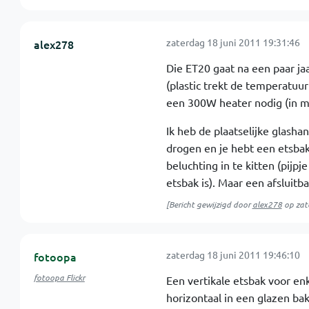
zaterdag 18 juni 2011 19:31:46
alex278
Die ET20 gaat na een paar ja
(plastic trekt de temperatuu
een 300W heater nodig (in mi
Ik heb de plaatselijke glasha
drogen en je hebt een etsbak
beluchting in te kitten (pij
etsbak is). Maar een afsluit
[Bericht gewijzigd door
alex278
op
zat
zaterdag 18 juni 2011 19:46:10
fotoopa
fotoopa Flickr
Een vertikale etsbak voor enk
horizontaal in een glazen bak