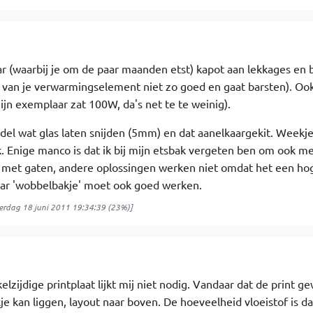
ar (waarbij je om de paar maanden etst) kapot aan lekkages en 
r van je verwarmingselement niet zo goed en gaat barsten). Ook
jn exemplaar zat 100W, da's net te te weinig).
ndel wat glas laten snijden (5mm) en dat aanelkaargekit. Weekje
. Enige manco is dat ik bij mijn etsbak vergeten ben om ook m
pje met gaten, andere oplossingen werken niet omdat het een ho
baar 'wobbelbakje' moet ook goed werken.
erdag 18 juni 2011 19:34:39
(23%)]
elzijdige printplaat lijkt mij niet nodig. Vandaar dat de print g
je kan liggen, layout naar boven. De hoeveelheid vloeistof is d