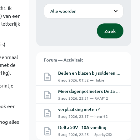
Modus
ht. Ik
l) van een
letterlijk
Zoek
s).
 eenmaal
Forum — Activiteit
 met de
1kg).
Bellen en blazen bij solderen van Chinese PCBs
6 aug 2026, 01:52 — Hubie
rintje
Meerslagenpotmeters Delta SM45-70D
5 aug 2026, 23:51 — RAAF12
ook een
verplaatsing meten ?
5 aug 2026, 23:17 — henri62
nog alles
Delta 50V - 10A voeding
5 aug 2026, 22:25 — SparkyGSX