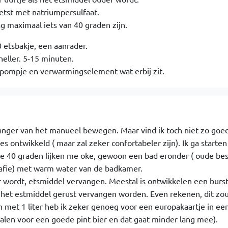
eetst met natriumpersulfaat.
g maximaal iets van 40 graden zijn.
 etsbakje, een aanrader.
eller. 5-15 minuten.
 pompje en verwarmingselement wat erbij zit.
vanger van het manueel bewegen. Maar vind ik toch niet zo go
tjes ontwikkeld ( maar zal zeker confortabeler zijn). Ik ga start
 Die 40 graden lijken me oke, gewoon een bad eronder ( oude be
rafie) met warm water van de badkamer.
 wordt, etsmiddel vervangen. Meestal is ontwikkelen een burst a
 het estmiddel gerust vervangen worden. Even rekenen, dit zou
n met 1 liter heb ik zeker genoeg voor een europakaartje in ee
talen voor een goede pint bier en dat gaat minder lang mee).