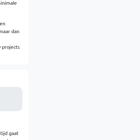
minimale
den
 maar dan
 projects
tijd gaat