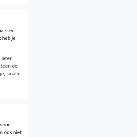
barsten
 heb je
 laten
eteen de
ge, smalle
ewoon
an ook niet