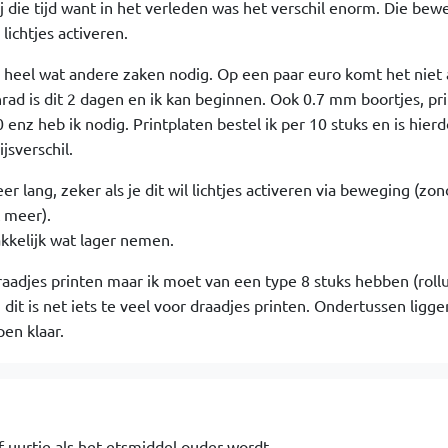
j die tijd want in het verleden was het verschil enorm. Die bew
lichtjes activeren.
heel wat andere zaken nodig. Op een paar euro komt het niet 
nrad is dit 2 dagen en ik kan beginnen. Ook 0.7 mm boortjes, pr
0 enz heb ik nodig. Printplaten bestel ik per 10 stuks en is hier
jsverschil.
r lang, zeker als je dit wil lichtjes activeren via beweging (zon
t meer).
kkelijk wat lager nemen.
draadjes printen maar ik moet van een type 8 stuks hebben (roll
it is net iets te veel voor draadjes printen. Ondertussen ligg
en klaar.
 uurtje als het etsmiddel ouder wordt.