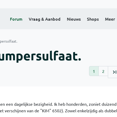
Forum
Vraag & Aanbod
Nieuws
Shops
Meer
ersulfaat.
umpersulfaat.
1
2
en een dagelijkse bezigheid. Ik heb honderden, zoniet duizend
t verschijnen van de "KIM" 6502). Zowel enkelzijdig als dubbel