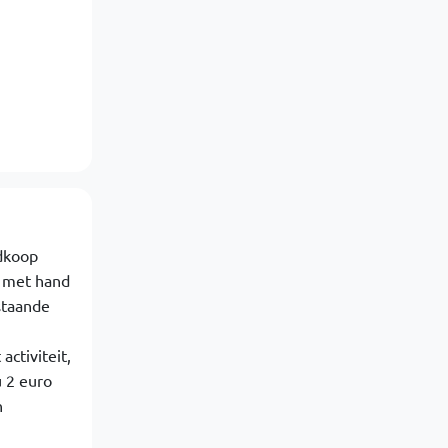
edkoop
en met hand
staande
ctiviteit,
 2 euro
n