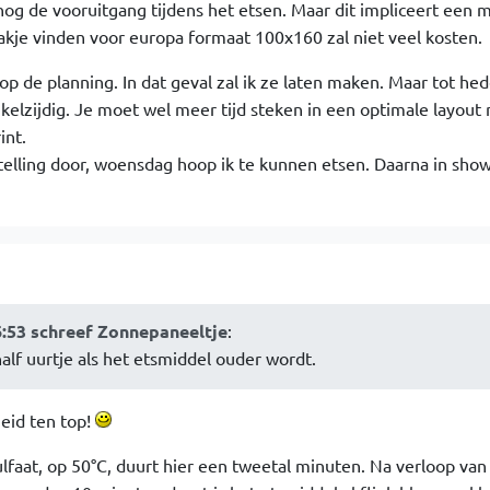
nog de vooruitgang tijdens het etsen. Maar dit impliceert een 
kje vinden voor europa formaat 100x160 zal niet veel kosten.
op de planning. In dat geval zal ik ze laten maken. Maar tot he
elzijdig. Je moet wel meer tijd steken in een optimale layout
int.
elling door, woensdag hoop ik te kunnen etsen. Daarna in show
6:53 schreef Zonnepaneeltje
:
lf uurtje als het etsmiddel ouder wordt.
heid ten top!
faat, op 50°C, duurt hier een tweetal minuten. Na verloop van 