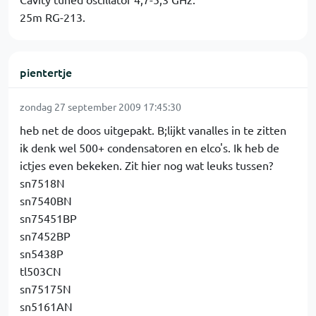
25m RG-213.
pientertje
zondag 27 september 2009 17:45:30
heb net de doos uitgepakt. B;lijkt vanalles in te zitten
ik denk wel 500+ condensatoren en elco's. Ik heb de
ictjes even bekeken. Zit hier nog wat leuks tussen?
sn7518N
sn7540BN
sn75451BP
sn7452BP
sn5438P
tl503CN
sn75175N
sn5161AN