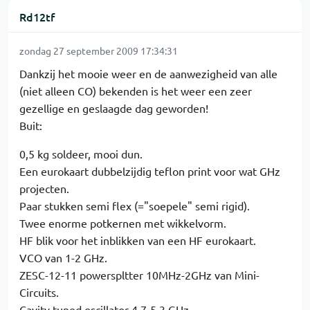
Rd12tf
zondag 27 september 2009 17:34:31
Dankzij het mooie weer en de aanwezigheid van alle
(niet alleen CO) bekenden is het weer een zeer
gezellige en geslaagde dag geworden!
Buit:
0,5 kg soldeer, mooi dun.
Een eurokaart dubbelzijdig teflon print voor wat GHz
projecten.
Paar stukken semi flex (="soepele" semi rigid).
Twee enorme potkernen met wikkelvorm.
HF blik voor het inblikken van een HF eurokaart.
VCO van 1-2 GHz.
ZESC-12-11 powerspltter 10MHz-2GHz van Mini-
Circuits.
Cavity tuned oscillator 4,7-5,3 GHz.