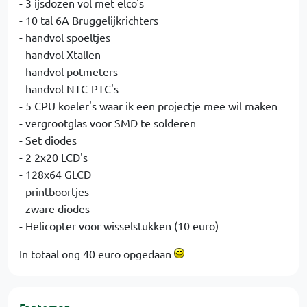
- 3 ijsdozen vol met elco's
- 10 tal 6A Bruggelijkrichters
- handvol spoeltjes
- handvol Xtallen
- handvol potmeters
- handvol NTC-PTC's
- 5 CPU koeler's waar ik een projectje mee wil maken
- vergrootglas voor SMD te solderen
- Set diodes
- 2 2x20 LCD's
- 128x64 GLCD
- printboortjes
- zware diodes
- Helicopter voor wisselstukken (10 euro)
In totaal ong 40 euro opgedaan