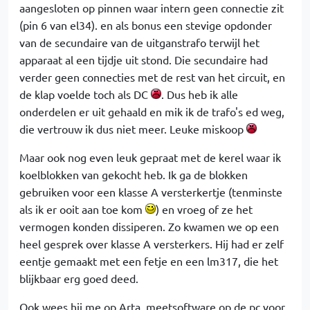
aangesloten op pinnen waar intern geen connectie zit
(pin 6 van el34). en als bonus een stevige opdonder
van de secundaire van de uitganstrafo terwijl het
apparaat al een tijdje uit stond. Die secundaire had
verder geen connecties met de rest van het circuit, en
de klap voelde toch als DC
. Dus heb ik alle
onderdelen er uit gehaald en mik ik de trafo's ed weg,
die vertrouw ik dus niet meer. Leuke miskoop
Maar ook nog even leuk gepraat met de kerel waar ik
koelblokken van gekocht heb. Ik ga de blokken
gebruiken voor een klasse A versterkertje (tenminste
als ik er ooit aan toe kom
) en vroeg of ze het
vermogen konden dissiperen. Zo kwamen we op een
heel gesprek over klasse A versterkers. Hij had er zelf
eentje gemaakt met een fetje en een lm317, die het
blijkbaar erg goed deed.
Ook wees hij me op Arta, meetsoftware op de pc voor