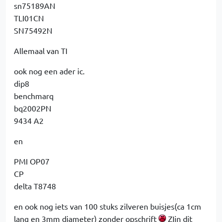
sn75189AN
TLI01CN
SN75492N
Allemaal van TI
ook nog een ader ic.
dip8
benchmarq
bq2002PN
9434 A2
en
PMI OP07
CP
delta T8748
en ook nog iets van 100 stuks zilveren buisjes(ca 1cm
lang en 3mm diameter) zonder opschrift
ZIjn dit