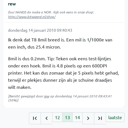
rew
four NANDS do make a NOR . Kijk ook eens in onze shop:
http://www.bitwizard.nl/shop/
donderdag 14 januari 2010 09:40:43
Ik denk dat T8 8mil breed is. Een mil is 1/1000e van
een inch, dus 25.4 micron.
8mil is dus 0.2mm. Tip: Teken ook eens test-lijntjes
onder een hoek. 8mil is 4.8 pixels op een 600DPI
printer. Het kan dus zomaar dat je 5 pixels hebt gehad,
terwijl er plekjes dunner zijn als je schuine draadjes
wilt maken.
[Bericht gewijzigd door
rew
op
donderdag 14 januari 2010 09:43:41
(50%)]
12
13
14
laatste