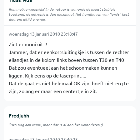
Rommelige werkplek?
In de natuur is
wanorde
de meest stabiele
toestand; de entropie is dan maximaal. Het handhaven van
"orde"
kost
daarom altijd energie.
woensdag 13 januari 2010 23:18:47
Ziet er mooi uit !!
Jammer, dat er eenkortsluitingkje is tussen de rechter
eilandjes in de kolom links boven tussen T30 en T40
Dat zou eventueel aan het schoonmaken kunnen
liggen. Kijk eens op de laserprint....
Dat de gaatjes niet helemaal OK zijn, hoeft niet erg te
zijn, zolang er maar een centertje in zit.
Fredjuhh
"Ben nog een N00B, maar dat is al aan het veranderen ;)
woensdag 13 januari 2010 23:40:23