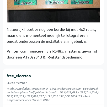
Natuurlijk hoort er nog een bordje bij met 4x2 relais,
maar die is momenteel moeilijk te fotograferen,
omdat ondertussen de installatie al in gebuik is.
Printen communiceren via RS485, master is gevormd
door een AT90s2313 & IR-afstandsbediening.
free_electron
Silicon Member
Professioneel ElectronenTemmer -
siliconvalleygarage.com
- De voltooid
verleden tijd van 'halfgeleider' is 'zand' ... US 8,032,693 / US 7,714,746 /
US 7,355,303 / US 7,098,557 / US 6,762,632 / EP 1804159 - Real
programmers write Hex into ROM