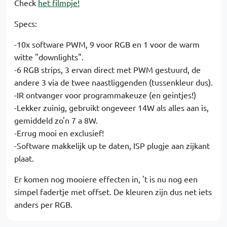
Check
het filmpje!
Specs:
-10x software PWM, 9 voor RGB en 1 voor de warm
witte "downlights".
-6 RGB strips, 3 ervan direct met PWM gestuurd, de
andere 3 via de twee naastliggenden (tussenkleur dus).
-IR ontvanger voor programmakeuze (en geintjes!)
-Lekker zuinig, gebruikt ongeveer 14W als alles aan is,
gemiddeld zo'n 7 a 8W.
-Errug mooi en exclusief!
-Software makkelijk up te daten, ISP plugje aan zijkant
plaat.
Er komen nog mooiere effecten in, 't is nu nog een
simpel fadertje met offset. De kleuren zijn dus net iets
anders per RGB.