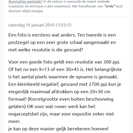
Rommelige werkplek?
In de natuur is
wanorde
de meest stabiele
toestand; de entropie is dan maximaal. Het handhaven van
"orde"
kost
daarom altijd energie.
zaterdag 16 januari 2010 13:55:15
Een foto is eerstens wat anders. Ten tweede is een
postzegel op een zeer grote schaal aangemaakt en
met welke resolutie is die gescand?
Voor een goede foto geldt een resolutie van 300 ppi.
Of het nu een 9×13 of een 30×45 is. Het belangrijkste
is het aantal pixels waarmee de opname is gemaakt.
Een kleinbeeld negatief, gescand met 2700 ppi kun je
eiegenlijk maximaal afdrukken op een 20×30 cm
formaat! (Korrelgrootte even buiten beschouwing
gelaten) OK voor wat ruwer werk kan het
nogacceptsbel zijn, maar voor expositie zeker niet
meer.
je kan op deze manier geljk berekenen hoeveel