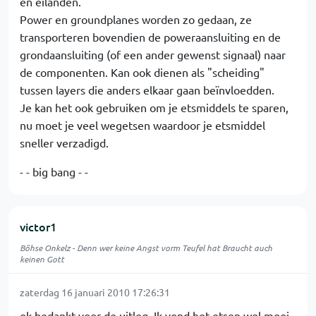
en eilanden.
Power en groundplanes worden zo gedaan, ze
transporteren bovendien de poweraansluiting en de
grondaansluiting (of een ander gewenst signaal) naar
de componenten. Kan ook dienen als "scheiding"
tussen layers die anders elkaar gaan beïnvloedden.
Je kan het ook gebruiken om je etsmiddels te sparen,
nu moet je veel wegetsen waardoor je etsmiddel
sneller verzadigd.
- - big bang - -
victor1
Böhse Onkelz - Denn wer keine Angst vorm Teufel hat Braucht auch
keinen Gott
zaterdag 16 januari 2010 17:26:31
ok bedankt voor de uitleg. Ik vond het etsen wel mooi