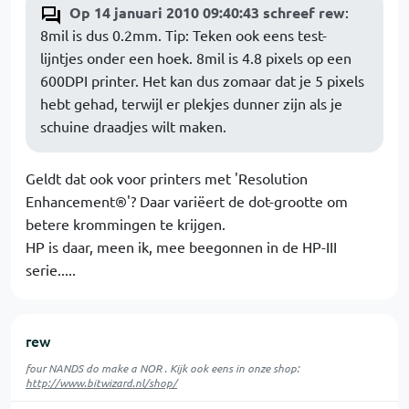
Op 14 januari 2010 09:40:43 schreef rew
:
8mil is dus 0.2mm. Tip: Teken ook eens test-
lijntjes onder een hoek. 8mil is 4.8 pixels op een
600DPI printer. Het kan dus zomaar dat je 5 pixels
hebt gehad, terwijl er plekjes dunner zijn als je
schuine draadjes wilt maken.
Geldt dat ook voor printers met 'Resolution
Enhancement®'? Daar variëert de dot-grootte om
betere krommingen te krijgen.
HP is daar, meen ik, mee beegonnen in de HP-III
serie.....
rew
four NANDS do make a NOR . Kijk ook eens in onze shop:
http://www.bitwizard.nl/shop/