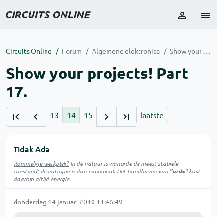
Circuits Online
Forum
Algemene elektronica
Show your projects! Part 17.
Show your projects! Part
17.
13
14
15
laatste
Tidak Ada
Rommelige werkplek?
In de natuur is
wanorde
de meest stabiele
toestand; de entropie is dan maximaal. Het handhaven van
"orde"
kost
daarom altijd energie.
donderdag 14 januari 2010 11:46:49