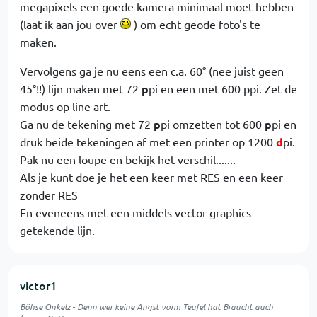
megapixels een goede kamera minimaal moet hebben
(laat ik aan jou over
) om echt geode foto's te
maken.
Vervolgens ga je nu eens een c.a. 60° (nee juist geen
45°!!) lijn maken met 72
p
pi en een met 600 ppi. Zet de
modus op line art.
Ga nu de tekening met 72
p
pi omzetten tot 600
p
pi en
druk beide tekeningen af met een printer op 1200
d
pi.
Pak nu een loupe en bekijk het verschil.......
Als je kunt doe je het een keer met RES en een keer
zonder RES
En eveneens met een middels vector graphics
getekende lijn.
victor1
Böhse Onkelz - Denn wer keine Angst vorm Teufel hat Braucht auch