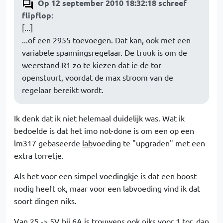
Op 12 september 2010 18:32:18 schreef
flipflop
:
[...]
...of een 2955 toevoegen. Dat kan, ook met een
variabele spanningsregelaar. De truuk is om de
weerstand R1 zo te kiezen dat ie de tor
openstuurt, voordat de max stroom van de
regelaar bereikt wordt.
Ik denk dat ik niet helemaal duidelijk was. Wat ik
bedoelde is dat het imo not-done is om een op een
lm317 gebaseerde
lab
voeding te "upgraden" met een
extra torretje.
Als het voor een simpel voedingkje is dat een boost
nodig heeft ok, maar voor een labvoeding vind ik dat
soort dingen niks.
Van 25 -> 5V bij 6A is trouwens ook niks voor 1 tor, dan