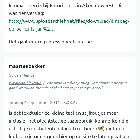
In maart ben ik bij Eurocircuits in Aken geweest. Dit
was het verslag:
http://www.uploadarchief.net/files/download/dinsdag-
eurocircuits-jan%2…
Het gaat er erg professioneel aan toe.
maartenbakker
Golden Member
www.elba-elektro.nl
| "The mind is a funny thing. Sometimes it needs a
good whack on the side of the head to jar things loose."
zondag 4 september 2011 13:08:27
Is dat (exclusief de kleine taal en stijlfoutjes maar
inclusief het plechtstatige taalgebruik, kenmerken die
echt bij zo'n studentenbladartikel horen
) niet een
leuk stukje om ergens hier op de site te laten plaatsen