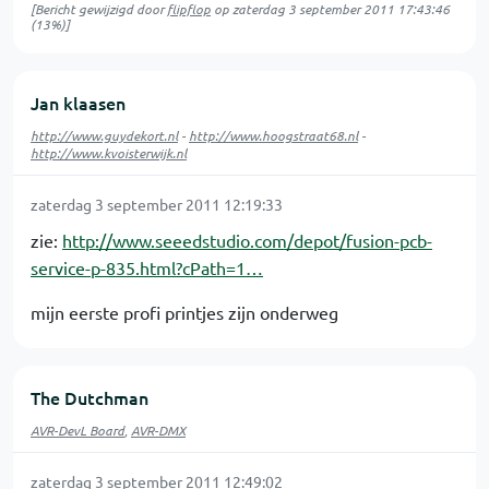
[Bericht gewijzigd door
flipflop
op
zaterdag 3 september 2011 17:43:46
(13%)]
Jan klaasen
http://www.guydekort.nl
-
http://www.hoogstraat68.nl
-
http://www.kvoisterwijk.nl
zaterdag 3 september 2011 12:19:33
zie:
http://www.seeedstudio.com/depot/fusion-pcb-
service-p-835.html?cPath=1…
mijn eerste profi printjes zijn onderweg
The Dutchman
AVR-DevL Board
,
AVR-DMX
zaterdag 3 september 2011 12:49:02