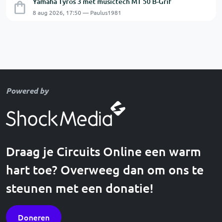
Yamaha Tyros 3 met musictech MT 50 B-Grif
8 aug 2026, 17:50 — Paulus1981
Powered by
Draag je Circuits Online een warm
hart toe? Overweeg dan om ons te
steunen met een donatie!
Doneren