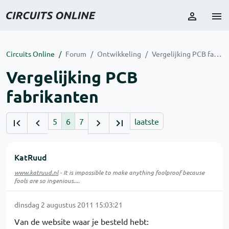
Circuits Online
Forum
Ontwikkeling
Vergelijking PCB fabrikanten
Vergelijking PCB
fabrikanten
5
6
7
laatste
KatRuud
www.katruud.nl
- It is impossible to make anything foolproof because
fools are so ingenious....
dinsdag 2 augustus 2011 15:03:21
Van de website waar je besteld hebt: