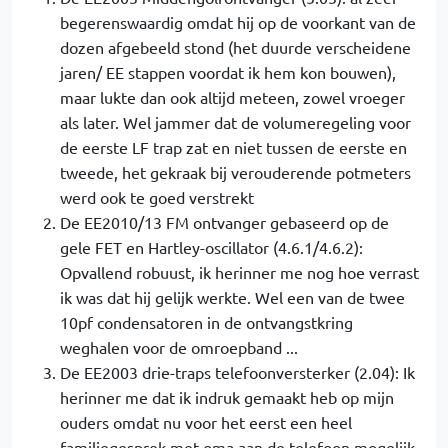
begerenswaardig omdat hij op de voorkant van de
dozen afgebeeld stond (het duurde verscheidene
jaren/ EE stappen voordat ik hem kon bouwen),
maar lukte dan ook altijd meteen, zowel vroeger
als later. Wel jammer dat de volumeregeling voor
de eerste LF trap zat en niet tussen de eerste en
tweede, het gekraak bij verouderende potmeters
werd ook te goed verstrekt
De EE2010/13 FM ontvanger gebaseerd op de
gele FET en Hartley-oscillator (4.6.1/4.6.2):
Opvallend robuust, ik herinner me nog hoe verrast
ik was dat hij gelijk werkte. Wel een van de twee
10pf condensatoren in de ontvangstkring
weghalen voor de omroepband ...
De EE2003 drie-traps telefoonversterker (2.04): Ik
herinner me dat ik indruk gemaakt heb op mijn
ouders omdat nu voor het eerst een heel
familiegesprek met oma aan de telefoon mogelijk