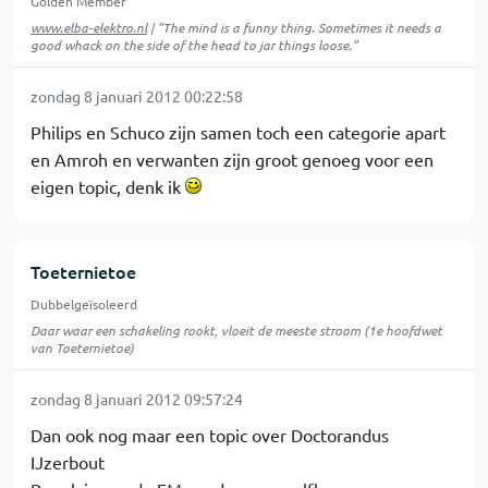
Golden Member
www.elba-elektro.nl
| "The mind is a funny thing. Sometimes it needs a
good whack on the side of the head to jar things loose."
zondag 8 januari 2012 00:22:58
Philips en Schuco zijn samen toch een categorie apart
en Amroh en verwanten zijn groot genoeg voor een
eigen topic, denk ik
Toeternietoe
Dubbelgeïsoleerd
Daar waar een schakeling rookt, vloeit de meeste stroom (1e hoofdwet
van Toeternietoe)
zondag 8 januari 2012 09:57:24
Dan ook nog maar een topic over Doctorandus
IJzerbout