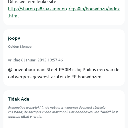
Dit is wel een leuke site :
http://sharon.pi8zaa.ampr.org/~pa0ib/bouwdozn/index
.html
joopv
Golden Member
vrijdag 6 januari 2012 19:57:46
@ bovenbuurman: Steef PA0IB is bij Philips een van de
ontwerpers geweest achter de EE bouwdozen.
Tidak Ada
Rommelige werkplek?
In de natuur is
wanorde
de meest stabiele
toestand; de entropie is dan maximaal. Het handhaven van
"orde"
kost
daarom altijd energie.