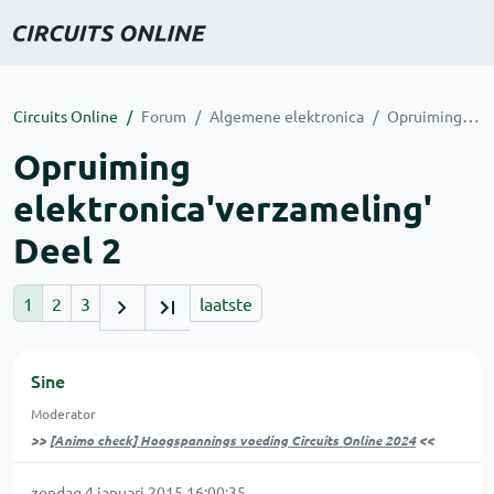
Circuits Online
Forum
Algemene elektronica
Opruiming elektronica'verzameling' Deel 2
Opruiming
elektronica'verzameling'
Deel 2
1
2
3
laatste
Sine
Moderator
>>
[Animo check] Hoogspannings voeding Circuits Online 2024
<<
zondag 4 januari 2015 16:00:35