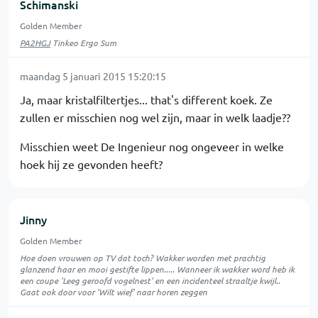
Schimanski
Golden Member
PA2HGJ
Tinkeo Ergo Sum
maandag 5 januari 2015 15:20:15
Ja, maar kristalfiltertjes... that's different koek. Ze
zullen er misschien nog wel zijn, maar in welk laadje??
Misschien weet De Ingenieur nog ongeveer in welke
hoek hij ze gevonden heeft?
Jinny
Golden Member
Hoe doen vrouwen op TV dat toch? Wakker worden met prachtig
glanzend haar en mooi gestifte lippen..... Wanneer ik wakker word heb ik
een coupe 'Leeg geroofd vogelnest' en een incidenteel straaltje kwijl..
Gaat ook door voor 'Wilt wief' naar horen zeggen