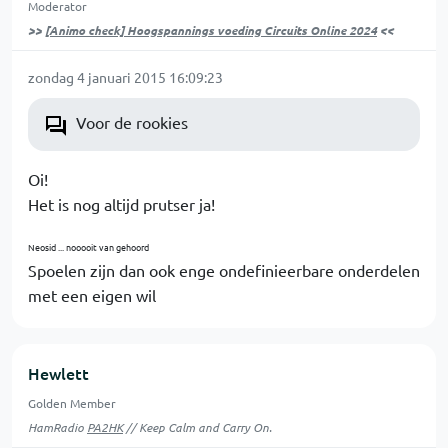
Moderator
>>
[Animo check] Hoogspannings voeding Circuits Online 2024
<<
zondag 4 januari 2015 16:09:23
Voor de rookies
Oi!
Het is nog altijd prutser ja!
Neosid ... nooooit van gehoord
Spoelen zijn dan ook enge ondefinieerbare onderdelen
met een eigen wil
Hewlett
Golden Member
HamRadio
PA2HK
// Keep Calm and Carry On.