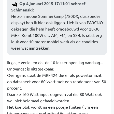
Op 4 januari 2015 17:11:01 schreef
Schimanski
:
Hé zo'n mooie Sommerkamp (780DX, dus zonder
display) heb ik hier ook liggen. Heb ik van PA3CNO
gekregen die hem heeft omgebouwd voor 28-30
MHz. Komt 100W uit. AM, FM, en SSB. Is i.d.d. erg
leuk voor 10 meter mobiel werk als de condities
weer wat aantrekken.
Ik ga je vertellen dat de 10 lekker open lag vandaag...
Ontvangst is uitsteekbaar.
Overigens staat de MRF424 die er als powertor inzit
op datasheet voor 80 Watt met een rendement van 50
procent.
Daar ze 160 Watt input opgeven zal die 80 Watt ook
wel niet helemaal gehaald worden.
Het koelblok wordt na een poosje fluiten (ivm een
triggerhappy swr protection) iig lekker warm.