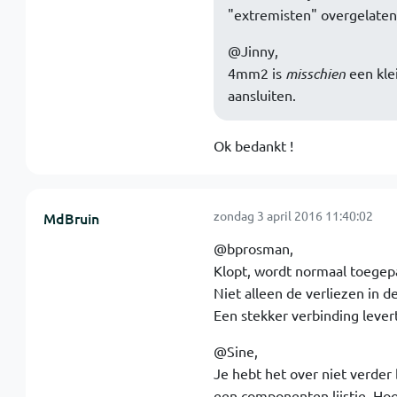
"extremisten" overgelate
@Jinny,
4mm2 is
misschien
een klei
aansluiten.
Ok bedankt !
zondag 3 april 2016 11:40:02
MdBruin
@bprosman,
Klopt, wordt normaal toegepa
Niet alleen de verliezen in 
Een stekker verbinding lever
@Sine,
Je hebt het over niet verder 
een componenten lijstje. Hoo