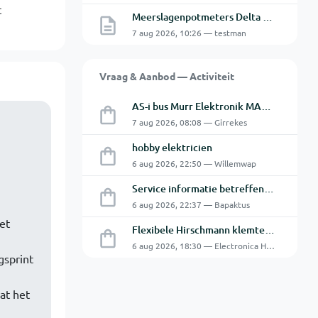
t
Meerslagenpotmeters Delta SM45-70D
7 aug 2026, 10:26 — testman
Vraag & Aanbod — Activiteit
AS-i bus Murr Elektronik MASI20 AS-Interface I/O-module 56440
7 aug 2026, 08:08 — Girrekes
hobby elektricien
6 aug 2026, 22:50 — Willemwap
Service informatie betreffende een GFC-8010 van GW
6 aug 2026, 22:37 — Bapaktus
et
Flexibele Hirschmann klemtestpen met tweedelige klem.
6 aug 2026, 18:30 — Electronica Hobbyist
gsprint
at het