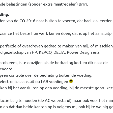
nde belastingen (zonder extra maatregelen) Brrrr.
ding.
den van de CO-2016 naar buiten te voeren, dat had ik al eerder
aar ze het beste hun werk kunen doen, dat is op het aansluitpr
perfectie of overdreven gedrag te maken van mij, of misschien
oed gezelschap van HP, KEPCO, DELTA, Power Design enz.
probleem, is te omzijlen als de bedrading kort en dik naar de
evoerd.
 geen controle over de bedrading buiten de voeding.
j electronica aansluit op LAB voedingen
en bij het aansluiten op een voeding, bij de meeste gebruikers
inductie laag te houden (de AC weerstand) maar ook voor het mi
en en dat dan beide kanten op is volgens mij ook bij te weinig g