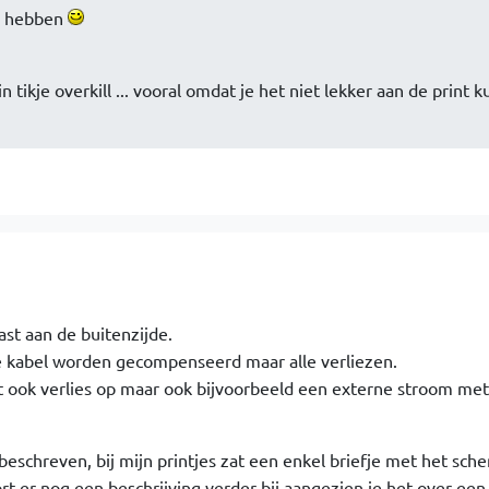
n hebben
n tikje overkill ... vooral omdat je het niet lekker aan de print k
st aan de buitenzijde.
de kabel worden gecompenseerd maar alle verliezen.
t ook verlies op maar ook bijvoorbeeld een externe stroom met
beschreven, bij mijn printjes zat een enkel briefje met het sch
rt er nog een beschrijving verder bij aangezien je het over een