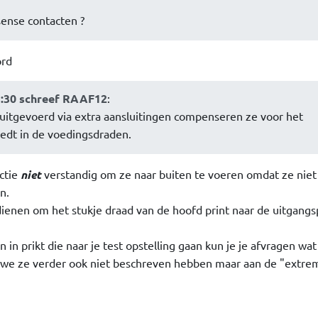
ense contacten ?
ord
3:30 schreef RAAF12
:
uitgevoerd via extra aansluitingen compenseren ze voor het
eedt in de voedingsdraden.
uctie
niet
verstandig om ze naar buiten te voeren omdat ze niet
n.
ienen om het stukje draad van de hoofd print naar de uitgangsp
 in prikt die naar je test opstelling gaan kun je je afvragen wat
at we ze verder ook niet beschreven hebben maar aan de "extre