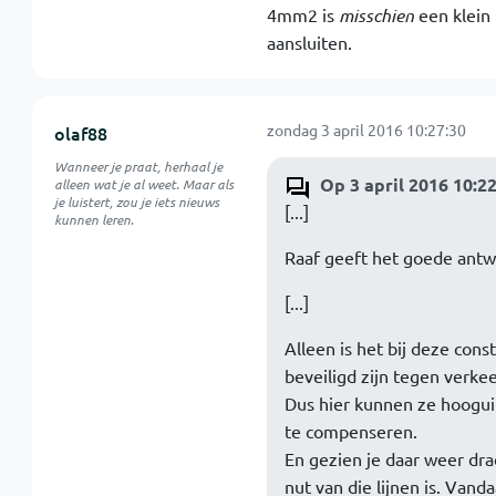
4mm2 is
misschien
een klein t
aansluiten.
zondag 3 april 2016 10:27:30
olaf88
Wanneer je praat, herhaal je
Op 3 april 2016 10:22
alleen wat je al weet. Maar als
je luistert, zou je iets nieuws
[...]
kunnen leren.
Raaf geeft het goede ant
[...]
Alleen is het bij deze cons
beveiligd zijn tegen verkee
Dus hier kunnen ze hooguit
te compenseren.
En gezien je daar weer drad
nut van die lijnen is. Van