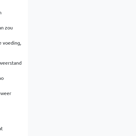
n
an zou
e voeding,
 weerstand
no
r weer
at