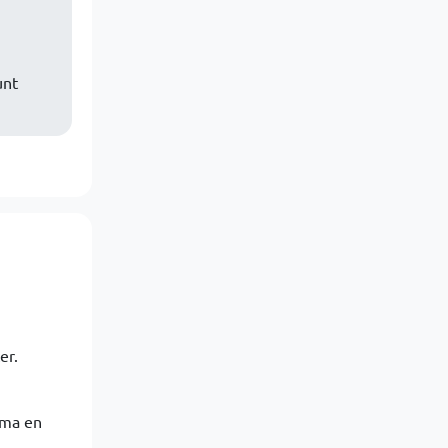
unt
er.
ema en