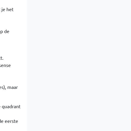
 je het
op de
t.
sense
es), maar
e quadrant
de eerste