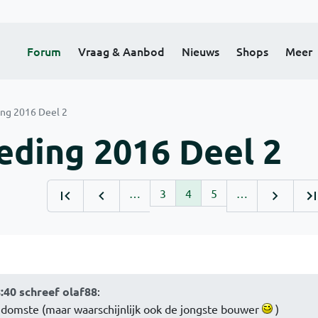
Forum
Vraag & Aanbod
Nieuws
Shops
Meer
ing 2016 Deel 2
oeding 2016 Deel 2
…
3
4
5
…
:40 schreef olaf88
:
e domste (maar waarschijnlijk ook de jongste bouwer
)