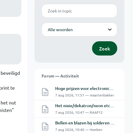
Zoek
Modus
Zoek
 beveiligd
Forum — Activiteit
rint te
Hoge prijzen voor electronica hobbyisten
7 aug 2026, 11:51 — maartenbakker
 het nut
Het nixie/dekatron/neon etc. topic Part 3
misten"
7 aug 2026, 10:47 — RAAF12
Bellen en blazen bij solderen van Chinese PCBs
7 aug 2026, 10:40 — Hoeben