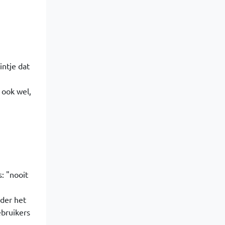
intje dat
 ook wel,
: "nooit
nder het
ebruikers