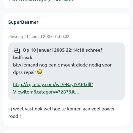
SuperBeamer
dinsdag 11 januari 2005 01:00:02
Op 10 januari 2005 22:14:18 schreef
ledfreak
:
btw iemand nog een c-mount diode nodig voor
dpss repair
http://cgi.ebay.com/ws/eBayISAPI.dll?
ViewItem&category=7287&it…
jij weet vast ook wel hoe te komen aan veel power
rood ?