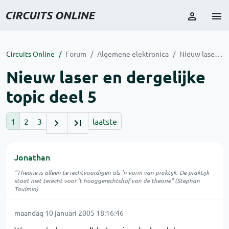
Circuits Online
Forum
Algemene elektronica
Nieuw laser en dergelijke topic deel 5
Nieuw laser en dergelijke
topic deel 5
1
2
3
laatste
Jonathan
"Theorie is alleen te rechtvaardigen als 'n vorm van praktijk. De praktijk
staat niet terecht voor 't hooggerechtshof van de theorie" (Stephan
Toulmin)
maandag 10 januari 2005 18:16:46