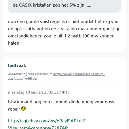
de CASIX kristallen zou het 5% zijn......
nou een goede vuistregel is dr niet omdat het erg van
de optics afhangt en de crystallen maar onder gunstige
omstandigheden zou je uit 1.2 watt 100 mw kunnen
halen
ledfreak
Moderator green laser forum
http://www.greenlasers.co.uk/cgi-
bin/yabb/YaBB.cgi
maandag 10 januari 2005 22:14:18
btw iemand nog een c-mount diode nodig voor dpss
repair
http://cgi.ebay.com/ws/eBayISAPI.dll?
ViewItem&category=7287&it…