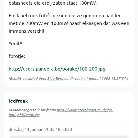
datasheets die erbij zaten staat 130mW.
En ik heb ook foto's gezien die ze genomen hadden
met de 200mW en 100mW naast elkaar,en dat was een
immens verschil
*edit*
fototje:
http://users.pandora.be/borake/100-200.jpg
[Bericht gewijzigd door
Blue-Bora
op
dinsdag 11 januari 2005 18:27:54
]
ledfreak
Moderator green laser forum
http://www.greenlasers.co.uk/cgi-
bin/yabb/YaBB.cgi
dinsdag 11 januari 2005 18:33:20