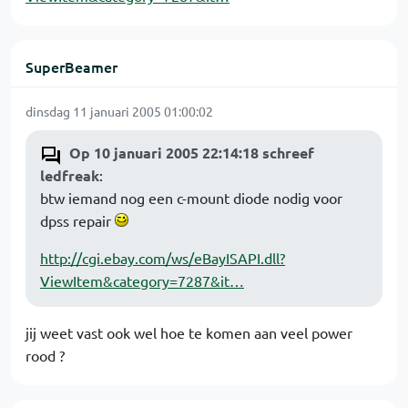
SuperBeamer
dinsdag 11 januari 2005 01:00:02
Op 10 januari 2005 22:14:18 schreef
ledfreak
:
btw iemand nog een c-mount diode nodig voor
dpss repair
http://cgi.ebay.com/ws/eBayISAPI.dll?
ViewItem&category=7287&it…
jij weet vast ook wel hoe te komen aan veel power
rood ?