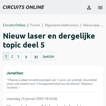
Circuits Online
Forum
Algemene elektronica
Nieuw laser en dergelijke topic deel 5
Nieuw laser en dergelijke
topic deel 5
1
2
3
laatste
Jonathan
"Theorie is alleen te rechtvaardigen als 'n vorm van praktijk. De praktijk
staat niet terecht voor 't hooggerechtshof van de theorie" (Stephan
Toulmin)
maandag 10 januari 2005 18:16:46