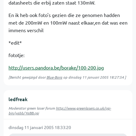
datasheets die erbij zaten staat 130mW.
En ik heb ook foto's gezien die ze genomen hadden
met de 200mW en 100mW naast elkaar,en dat was een
immens verschil
*edit*
fototje:
http://users.pandora.be/borake/100-200.jpg
[Bericht gewijzigd door
Blue-Bora
op
dinsdag 11 januari 2005 18:27:54
]
ledfreak
Moderator green laser forum
http://www.greenlasers.co.uk/cgi-
bin/yabb/YaBB.cgi
dinsdag 11 januari 2005 18:33:20