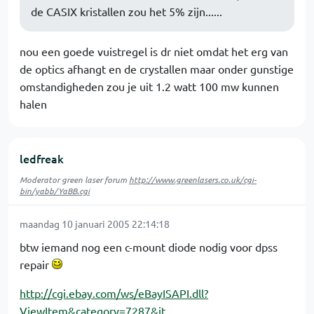
de CASIX kristallen zou het 5% zijn......
nou een goede vuistregel is dr niet omdat het erg van
de optics afhangt en de crystallen maar onder gunstige
omstandigheden zou je uit 1.2 watt 100 mw kunnen
halen
ledfreak
Moderator green laser forum
http://www.greenlasers.co.uk/cgi-
bin/yabb/YaBB.cgi
maandag 10 januari 2005 22:14:18
btw iemand nog een c-mount diode nodig voor dpss
repair
http://cgi.ebay.com/ws/eBayISAPI.dll?
ViewItem&category=7287&it…