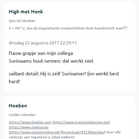
High met Henk
Special Member
E = MC^2, dus de magnetische compatibiliteit doet kwadratisch mee???
dinsdag 22 augustus 2017 22:29:11
flauw grapje van mijn collega
Surinaams hout nemen: dat werkt niet
saillant detail: Hij is zelf Surinamer! (en werkt best
hard!
Hoeben
Golden Member
https://www.hoeben.com
https://www.overstockdevices.com
https://www.asensor.eu
https://www.circuitsonline.net/forum/user/4355#aanbod
Voor alle
verkoop: een tegenbod is altijd welkom!