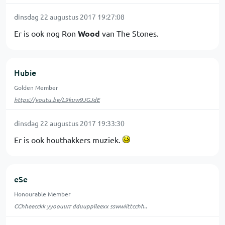
dinsdag 22 augustus 2017 19:27:08
Er is ook nog Ron
Wood
van The Stones.
Hubie
Golden Member
https://youtu.be/L9kuw9JGJdE
dinsdag 22 augustus 2017 19:33:30
Er is ook houthakkers muziek.
eSe
Honourable Member
CChheecckk yyoouurr dduupplleexx sswwiittcchh..