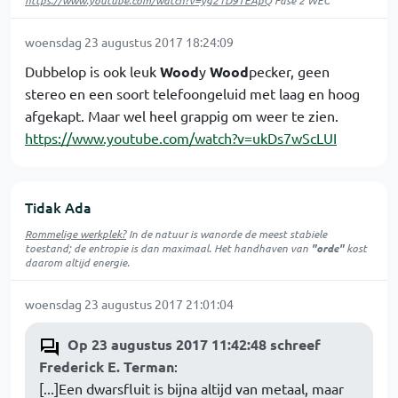
https://www.youtube.com/watch?v=yg21D9TEApQ
Fase 2 WEC
woensdag 23 augustus 2017 18:24:09
Dubbelop is ook leuk
Wood
y
Wood
pecker, geen
stereo en een soort telefoongeluid met laag en hoog
afgekapt. Maar wel heel grappig om weer te zien.
https://www.youtube.com/watch?v=ukDs7wScLUI
Tidak Ada
Rommelige werkplek?
In de natuur is
wanorde
de meest stabiele
toestand; de entropie is dan maximaal. Het handhaven van
"orde"
kost
daarom altijd energie.
woensdag 23 augustus 2017 21:01:04
Op 23 augustus 2017 11:42:48 schreef
Frederick E. Terman
:
[...]Een dwarsfluit is bijna altijd van metaal, maar