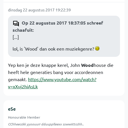
dinsdag 22 augustus 2017 19:22:39
Op 22 augustus 2017 18:37:05 schreef
schaafuit
:
[...]
lol, is 'Wood' dan ook een muziekgenre?
Yep ken je deze knappe kerel, John
Wood
house die
heeft hele generaties bang voor accordeonnen
gemaakt.
https://www.youtube.com/watch?
v=xXuj2hiAsLk
eSe
Honourable Member
CChheecckk yyoouurr dduupplleexx sswwiittcchh..