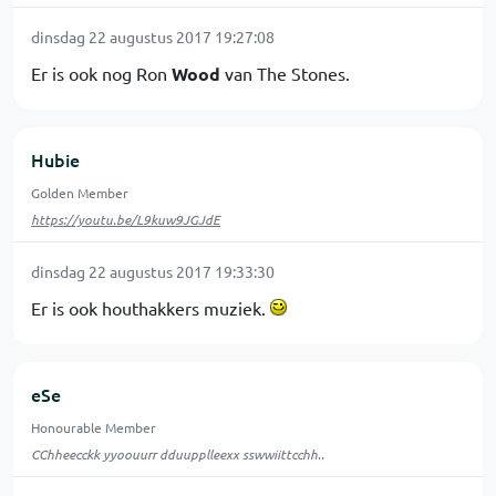
dinsdag 22 augustus 2017 19:27:08
Er is ook nog Ron
Wood
van The Stones.
Hubie
Golden Member
https://youtu.be/L9kuw9JGJdE
dinsdag 22 augustus 2017 19:33:30
Er is ook houthakkers muziek.
eSe
Honourable Member
CChheecckk yyoouurr dduupplleexx sswwiittcchh..