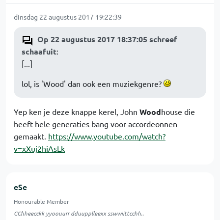
dinsdag 22 augustus 2017 19:22:39
Op 22 augustus 2017 18:37:05 schreef
schaafuit
:
[...]
lol, is 'Wood' dan ook een muziekgenre?
Yep ken je deze knappe kerel, John
Wood
house die
heeft hele generaties bang voor accordeonnen
gemaakt.
https://www.youtube.com/watch?
v=xXuj2hiAsLk
eSe
Honourable Member
CChheecckk yyoouurr dduupplleexx sswwiittcchh..