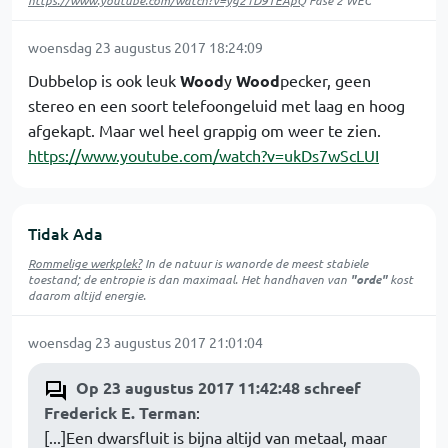
https://www.youtube.com/watch?v=yg21D9TEApQ
Fase 2 WEC
woensdag 23 augustus 2017 18:24:09
Dubbelop is ook leuk
Wood
y
Wood
pecker, geen
stereo en een soort telefoongeluid met laag en hoog
afgekapt. Maar wel heel grappig om weer te zien.
https://www.youtube.com/watch?v=ukDs7wScLUI
Tidak Ada
Rommelige werkplek?
In de natuur is
wanorde
de meest stabiele
toestand; de entropie is dan maximaal. Het handhaven van
"orde"
kost
daarom altijd energie.
woensdag 23 augustus 2017 21:01:04
Op 23 augustus 2017 11:42:48 schreef
Frederick E. Terman
:
[...]Een dwarsfluit is bijna altijd van metaal, maar