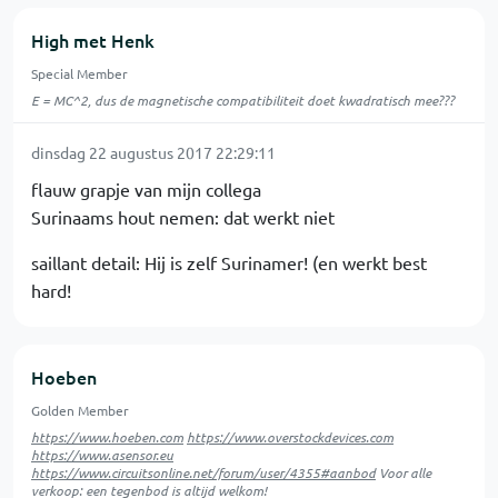
High met Henk
Special Member
E = MC^2, dus de magnetische compatibiliteit doet kwadratisch mee???
dinsdag 22 augustus 2017 22:29:11
flauw grapje van mijn collega
Surinaams hout nemen: dat werkt niet
saillant detail: Hij is zelf Surinamer! (en werkt best
hard!
Hoeben
Golden Member
https://www.hoeben.com
https://www.overstockdevices.com
https://www.asensor.eu
https://www.circuitsonline.net/forum/user/4355#aanbod
Voor alle
verkoop: een tegenbod is altijd welkom!