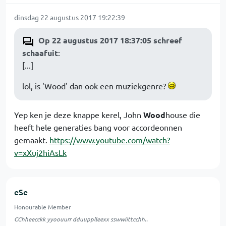
dinsdag 22 augustus 2017 19:22:39
Op 22 augustus 2017 18:37:05 schreef
schaafuit
:
[...]
lol, is 'Wood' dan ook een muziekgenre?
Yep ken je deze knappe kerel, John
Wood
house die
heeft hele generaties bang voor accordeonnen
gemaakt.
https://www.youtube.com/watch?
v=xXuj2hiAsLk
eSe
Honourable Member
CChheecckk yyoouurr dduupplleexx sswwiittcchh..