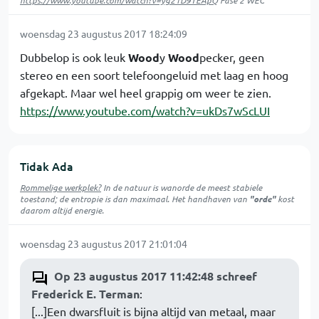
https://www.youtube.com/watch?v=yg21D9TEApQ
Fase 2 WEC
woensdag 23 augustus 2017 18:24:09
Dubbelop is ook leuk
Wood
y
Wood
pecker, geen
stereo en een soort telefoongeluid met laag en hoog
afgekapt. Maar wel heel grappig om weer te zien.
https://www.youtube.com/watch?v=ukDs7wScLUI
Tidak Ada
Rommelige werkplek?
In de natuur is
wanorde
de meest stabiele
toestand; de entropie is dan maximaal. Het handhaven van
"orde"
kost
daarom altijd energie.
woensdag 23 augustus 2017 21:01:04
Op 23 augustus 2017 11:42:48 schreef
Frederick E. Terman
:
[...]Een dwarsfluit is bijna altijd van metaal, maar