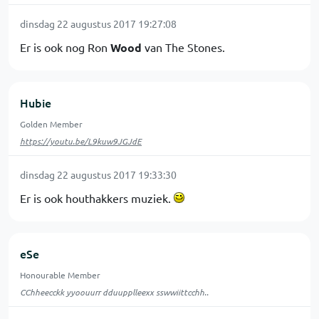
dinsdag 22 augustus 2017 19:27:08
Er is ook nog Ron
Wood
van The Stones.
Hubie
Golden Member
https://youtu.be/L9kuw9JGJdE
dinsdag 22 augustus 2017 19:33:30
Er is ook houthakkers muziek.
eSe
Honourable Member
CChheecckk yyoouurr dduupplleexx sswwiittcchh..