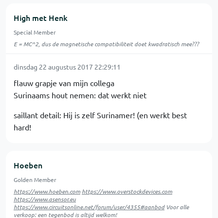
High met Henk
Special Member
E = MC^2, dus de magnetische compatibiliteit doet kwadratisch mee???
dinsdag 22 augustus 2017 22:29:11
flauw grapje van mijn collega
Surinaams hout nemen: dat werkt niet
saillant detail: Hij is zelf Surinamer! (en werkt best
hard!
Hoeben
Golden Member
https://www.hoeben.com
https://www.overstockdevices.com
https://www.asensor.eu
https://www.circuitsonline.net/forum/user/4355#aanbod
Voor alle
verkoop: een tegenbod is altijd welkom!