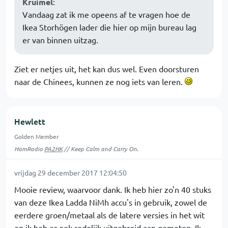
Kruimel
:
Vandaag zat ik me opeens af te vragen hoe de
Ikea Storhögen lader die hier op mijn bureau lag
er van binnen uitzag.
Ziet er netjes uit, het kan dus wel. Even doorsturen
naar de Chinees, kunnen ze nog iets van leren.
Hewlett
Golden Member
HamRadio
PA2HK
// Keep Calm and Carry On.
vrijdag 29 december 2017 12:04:50
Mooie review, waarvoor dank. Ik heb hier zo'n 40 stuks
van deze Ikea Ladda NiMh accu's in gebruik, zowel de
eerdere groen/metaal als de latere versies in het wit
en ik heb er ook redelijk uitgebreid aan gemeten. Ik