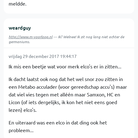
meldde.
weardguy
http://www.m-voorloop.nl
--- Ik? Welnee! Ik zit nog lang niet achter de
germaniums.
vrijdag 29 december 2017 19:44:17
Ik mis een beetje wat voor merk elco's er in zitten...
Ik dacht laatst ook nog dat het wel snor zou zitten in
een Metabo acculader (voor gereedschap accu's) maar
dat viel vies tegen met alléén maar Samxon, HC en
Licon (of iets dergelijks, ik kon het niet eens goed
lezen) elco's.
En uiteraard was een elco in dat ding ook het
probleem...