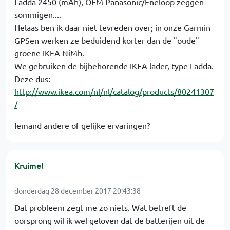
Ladda 2450 (mAh), OEM Panasonic/Eneloop zeggen
sommigen....
Helaas ben ik daar niet tevreden over; in onze Garmin
GPSen werken ze beduidend korter dan de "oude"
groene IKEA NiMh.
We gebruiken de bijbehorende IKEA lader, type Ladda.
Deze dus:
http://www.ikea.com/nl/nl/catalog/products/80241307
/
Iemand andere of gelijke ervaringen?
Kruimel
donderdag 28 december 2017 20:43:38
Dat probleem zegt me zo niets. Wat betreft de
oorsprong wil ik wel geloven dat de batterijen uit de