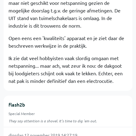
maar niet geschikt voor netspanning gezien de
mogelijke doorslag t.g.v. de geringe afmetingen. De
UIT stand van tuimelschakelaars is omlaag. In de
industrie is dit trouwens de norm.
Open eens een 'kwaliteits' apparaat en je ziet daar de
beschreven werkwijze in de praktijk.
Ik zie dat veel hobbyisten vaak slordig omgaan met
netspanning... maar ach, wat zeur ik nou: de dakgoot
bij loodgieters schijnt ook vaak te lekken. Echter, een
nat pak is minder definitief dan een electrocutie.
flash2b
Special Member
They say attention is a shovel. It's time to dig 'em out.
dinsdag 12 november 2019 14:27:19