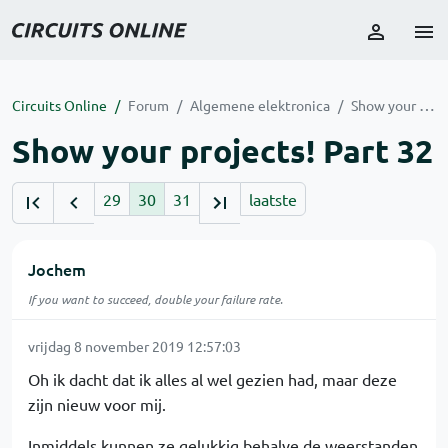
Circuits Online
Forum
Algemene elektronica
Show your projects! Part 32
Show your projects! Part 32
29
30
31
laatste
Jochem
If you want to succeed, double your failure rate.
vrijdag 8 november 2019 12:57:03
Oh ik dacht dat ik alles al wel gezien had, maar deze
zijn nieuw voor mij.
Inmiddels kunnen ze gelukkig behalve de weerstanden