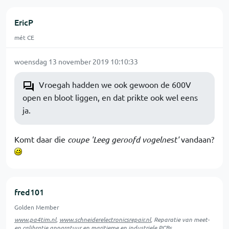
EricP
mét CE
woensdag 13 november 2019 10:10:33
Vroegah hadden we ook gewoon de 600V
open en bloot liggen, en dat prikte ook wel eens
ja.
Komt daar die
coupe 'Leeg geroofd vogelnest'
vandaan?
fred101
Golden Member
www.pa4tim.nl
,
www.schneiderelectronicsrepair.nl
, Reparatie van meet-
en calibratie apparatuur en maritieme en industriele PCBs