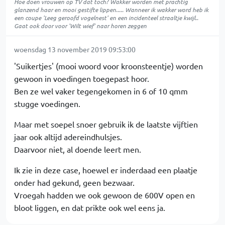
Hoe doen vrouwen op TV dat toch? Wakker worden met prachtig
glanzend haar en mooi gestifte lippen..... Wanneer ik wakker word heb ik
een coupe 'Leeg geroofd vogelnest' en een incidenteel straaltje kwijl..
Gaat ook door voor 'Wilt wief' naar horen zeggen
woensdag 13 november 2019 09:53:00
'Suikertjes' (mooi woord voor kroonsteentje) worden
gewoon in voedingen toegepast hoor.
Ben ze wel vaker tegengekomen in 6 of 10 qmm
stugge voedingen.
Maar met soepel snoer gebruik ik de laatste vijftien
jaar ook altijd adereindhulsjes.
Daarvoor niet, al doende leert men.
Ik zie in deze case, hoewel er inderdaad een plaatje
onder had gekund, geen bezwaar.
Vroegah hadden we ook gewoon de 600V open en
bloot liggen, en dat prikte ook wel eens ja.