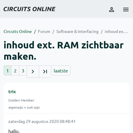
Circuits Online
Forum
Software & Interfacing
inhoud ext. RAM zichtbaar maken.
inhoud ext. RAM zichtbaar
maken.
1
2
3
laatste
trix
Golden Member
eigenwijs = ook wijs
zaterdag 29 augustus 2020 08:48:41
hallo,