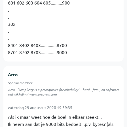
601 602 603 604 605..........900
.
.
30x
.
.
8401 8402 8403..............8700
8701 8702 8703..............9000
Arco
Special Member
Arco - "Simplicity is a prerequisite for reliability" - hard-, firm-, en software
ontwikkeling:
www.arcovox.com
zaterdag 29 augustus 2020 19:59:35
Als ik maar weet hoe de boel in elkaar steekt...
Ik neem aan dat je 9000 bits bedoelt i.p.v. bytes? (als