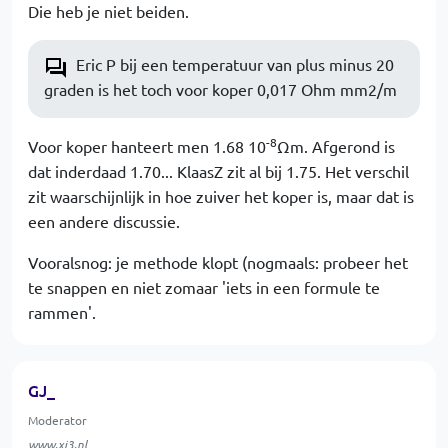
Die heb je niet beiden.
Eric P bij een temperatuur van plus minus 20
graden is het toch voor koper 0,017 Ohm mm2/m
-8
Voor koper hanteert men 1.68 10
Ωm. Afgerond is
dat inderdaad 1.70... KlaasZ zit al bij 1.75. Het verschil
zit waarschijnlijk in hoe zuiver het koper is, maar dat is
een andere discussie.
Vooralsnog: je methode klopt (nogmaals: probeer het
te snappen en niet zomaar 'iets in een formule te
rammen'.
GJ_
Moderator
www.xj3.nl