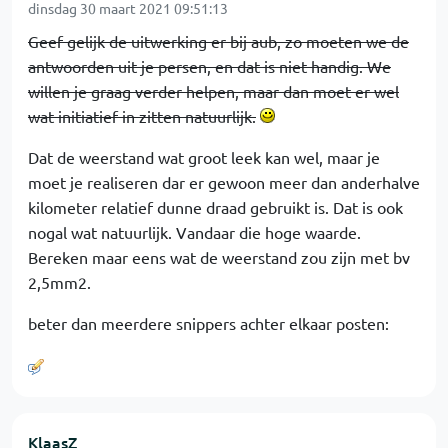
dinsdag 30 maart 2021 09:51:13
Geef gelijk de uitwerking er bij aub, zo moeten we de
antwoorden uit je persen, en dat is niet handig. We
willen je graag verder helpen, maar dan moet er wel
wat initiatief in zitten natuurlijk.
Dat de weerstand wat groot leek kan wel, maar je
moet je realiseren dar er gewoon meer dan anderhalve
kilometer relatief dunne draad gebruikt is. Dat is ook
nogal wat natuurlijk. Vandaar die hoge waarde.
Bereken maar eens wat de weerstand zou zijn met bv
2,5mm2.
beter dan meerdere snippers achter elkaar posten:
KlaasZ