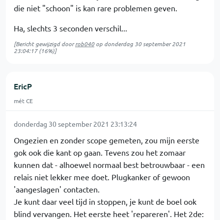
die niet "schoon" is kan rare problemen geven.
Ha, slechts 3 seconden verschil...
[Bericht gewijzigd door
rob040
op
donderdag 30 september 2021
23:04:17
(16%)]
EricP
mét CE
donderdag 30 september 2021 23:13:24
Ongezien en zonder scope gemeten, zou mijn eerste
gok ook die kant op gaan. Tevens zou het zomaar
kunnen dat - alhoewel normaal best betrouwbaar - een
relais niet lekker mee doet. Plugkanker of gewoon
'aangeslagen' contacten.
Je kunt daar veel tijd in stoppen, je kunt de boel ook
blind vervangen. Het eerste heet 'repareren'. Het 2de: