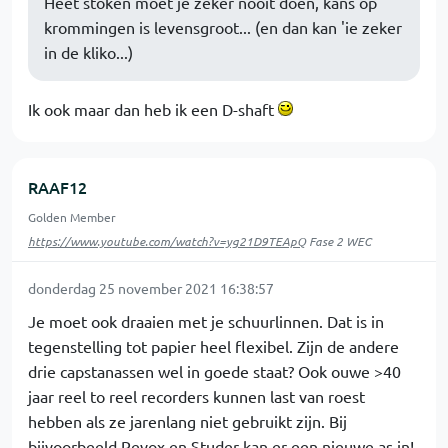
Heet stoken moet je zeker nooit doen, kans op
krommingen is levensgroot... (en dan kan 'ie zeker
in de kliko...)
Ik ook maar dan heb ik een D-shaft
RAAF12
Golden Member
https://www.youtube.com/watch?v=yg21D9TEApQ
Fase 2 WEC
donderdag 25 november 2021 16:38:57
Je moet ook draaien met je schuurlinnen. Dat is in
tegenstelling tot papier heel flexibel. Zijn de andere
drie capstanassen wel in goede staat? Ook ouwe >40
jaar reel to reel recorders kunnen last van roest
hebben als ze jarenlang niet gebruikt zijn. Bij
bijvoorbeeld Revox en Studer kan er een nieuwe as in!