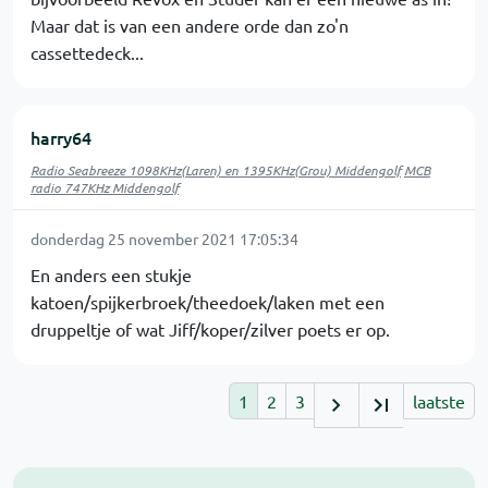
Maar dat is van een andere orde dan zo'n
cassettedeck...
harry64
Radio Seabreeze 1098KHz(Laren) en 1395KHz(Grou) Middengolf
MCB
radio 747KHz Middengolf
donderdag 25 november 2021 17:05:34
En anders een stukje
katoen/spijkerbroek/theedoek/laken met een
druppeltje of wat Jiff/koper/zilver poets er op.
1
2
3
laatste