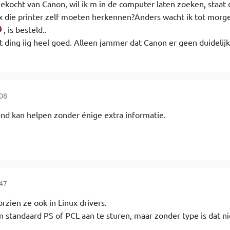
gekocht van Canon, wil ik m in de computer laten zoeken, staat 
nux die printer zelf moeten herkennen?Anders wacht ik tot morge
, is besteld..
 ding iig heel goed. Alleen jammer dat Canon er geen duidelij
:08
nd kan helpen zonder énige extra informatie.
:47
orzien ze ook in Linux drivers.
n standaard PS of PCL aan te sturen, maar zonder type is dat ni