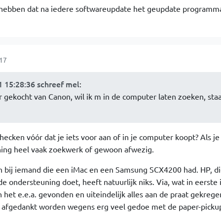
 hebben dat na iedere softwareupdate het geupdate programm
:17
 15:28:36 schreef mel
:
er gekocht van Canon, wil ik m in de computer laten zoeken, staa
hecken vóór dat je iets voor aan of in je computer koopt? Als j
ing heel vaak zoekwerk of gewoon afwezig.
n bij iemand die een iMac en een Samsung SCX4200 had. HP, di
e ondersteuning doet, heeft natuurlijk niks. Via, wat in eerste 
 het e.e.a. gevonden en uiteindelijk alles aan de praat gekregen
h afgedankt worden wegens erg veel gedoe met de paper-pickup