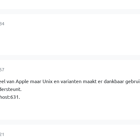
:34
:57
eel van Apple maar Unix en varianten maakt er dankbaar gebru
dersteunt.
lhost:631.
:21