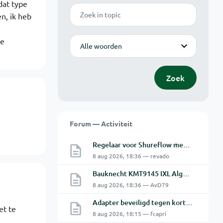
dat type
Zoek
n, ik heb
Modus
ke
Zoek
Forum — Activiteit
Regelaar voor Shureflow membraanpomp
8 aug 2026, 18:36 — revado
Bauknecht KMT9145 IXL Algemeen Alarm na Bezig met verwarmen
8 aug 2026, 18:36 — AvD79
Adapter beveiligd tegen kortsluiting maar toch defect?
et te
8 aug 2026, 18:15 — fcapri