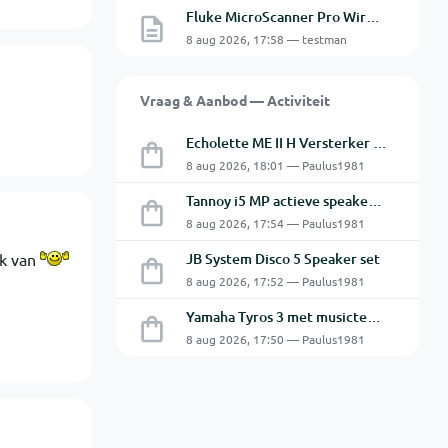
Fluke MicroScanner Pro Wiremap adapter
8 aug 2026, 17:58 — testman
Vraag & Aanbod — Activiteit
Echolette ME II H Versterker Top en Cabine
8 aug 2026, 18:01 — Paulus1981
Tannoy i5 MP actieve speakers - Gebruikt
8 aug 2026, 17:54 — Paulus1981
ik van
JB System Disco 5 Speaker set
8 aug 2026, 17:52 — Paulus1981
Yamaha Tyros 3 met musictech MT 50 B-Grif
8 aug 2026, 17:50 — Paulus1981