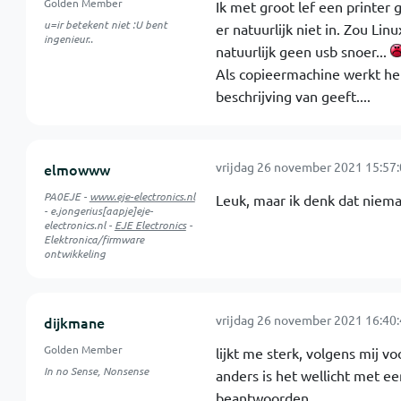
Golden Member
Ik met groot lef een printer 
u=ir betekent niet :U bent
er natuurlijk niet in. Zou Li
ingenieur..
natuurlijk geen usb snoer...
Als copieermachine werkt het
beschrijving van geeft....
vrijdag 26 november 2021 15:57
elmowww
PA0EJE -
www.eje-electronics.nl
Leuk, maar ik denk dat niema
- e.jongerius[aapje]eje-
electronics.nl -
EJE Electronics
-
Elektronica/firmware
ontwikkeling
vrijdag 26 november 2021 16:40
dijkmane
Golden Member
lijkt me sterk, volgens mij vo
In no Sense, Nonsense
anders is het wellicht met ee
beantwoorden