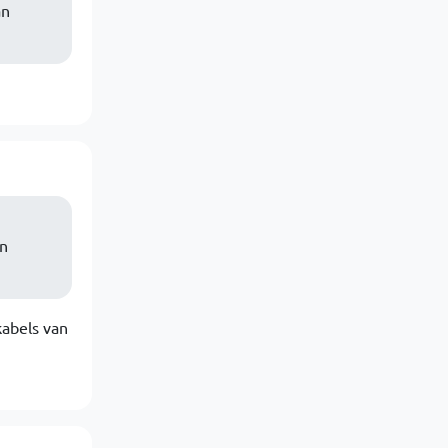
an
en
kabels van