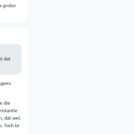
a groter
t dat
e geen
e die
instantie
, dat wel.
. Toch te