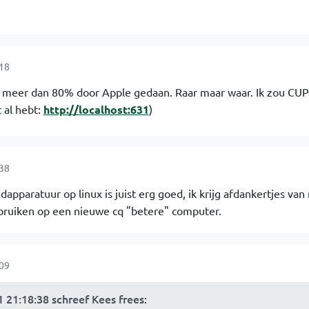
:18
r meer dan 80% door Apple gedaan. Raar maar waar. Ik zou CU
t al hebt:
http://localhost:631
)
:38
apparatuur op linux is juist erg goed, ik krijg afdankertjes va
bruiken op een nieuwe cq "betere" computer.
:09
21:18:38 schreef Kees frees
: