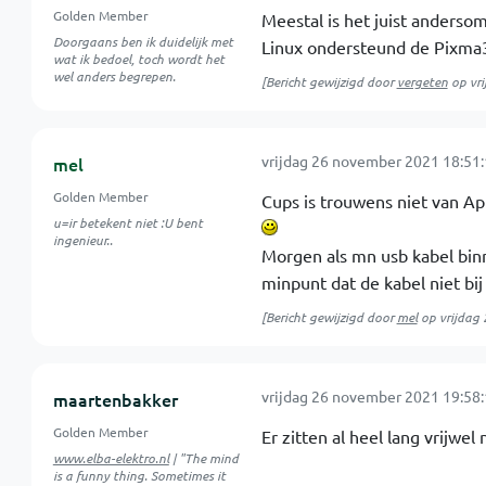
Golden Member
Meestal is het juist andersom
Doorgaans ben ik duidelijk met
Linux ondersteund de Pixma3
wat ik bedoel, toch wordt het
wel anders begrepen.
[Bericht gewijzigd door
vergeten
op
vr
vrijdag 26 november 2021 18:51
mel
Golden Member
Cups is trouwens niet van A
u=ir betekent niet :U bent
ingenieur..
Morgen als mn usb kabel binn
minpunt dat de kabel niet bij 
[Bericht gewijzigd door
mel
op
vrijdag
vrijdag 26 november 2021 19:58
maartenbakker
Golden Member
Er zitten al heel lang vrijwel 
www.elba-elektro.nl
| "The mind
is a funny thing. Sometimes it