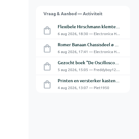
Vraag & Aanbod — Activiteit
Flexibele Hirschmann klemtestpen met tweedelige klem.
6 aug 2026, 18:30 — Electronica Hobbyist
Romer Banaan Chassisdeel ø 4 mm 16Amp
6 aug 2026, 17:41 — Electronica Hobbyist
Gezocht boek "De Oscilloscoop - Van analoog tot digitaal"
5 aug 2026, 15:05 — Freddyboy1230
Printen en versterker kasten gratis ophalen
4 aug 2026, 13:07 — Piet1950