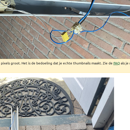
pixels groot. Het is de bedoeling dat je echte thumbnails maakt. Zie de
FAQ
als je