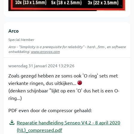
Arco
Special Member
Arco - "Simplicity is a prerequisite for reliability" - hard-, firm-, en software
ontwikkeling:
www.arcovox.com
woensdag 31 januari 2024 13:29:26
Zoals gezegd hebben ze soms ook 'O ring' sets met
vierkante ringen, dus uitkijken...
(denken schijnbaar "lijkt op een 'O' dus het is een O-
ring...)
PDF even door de compressor gehaald:
Reparatie handleiding Senseo V4.2 - 8 april 2020
(NL)_compressed.pdf