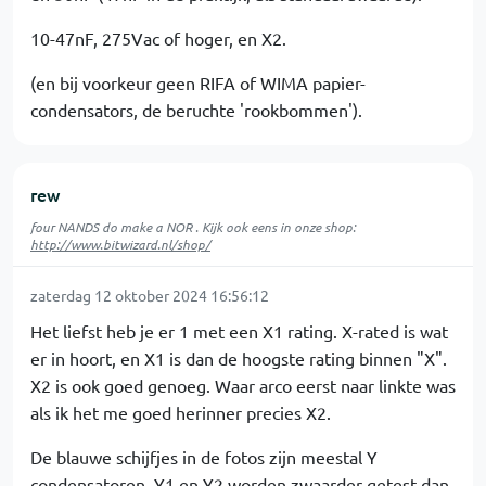
10-47nF, 275Vac of hoger, en X2.
(en bij voorkeur geen RIFA of WIMA papier-
condensators, de beruchte 'rookbommen').
rew
four NANDS do make a NOR . Kijk ook eens in onze shop:
http://www.bitwizard.nl/shop/
zaterdag 12 oktober 2024 16:56:12
Het liefst heb je er 1 met een X1 rating. X-rated is wat
er in hoort, en X1 is dan de hoogste rating binnen "X".
X2 is ook goed genoeg. Waar arco eerst naar linkte was
als ik het me goed herinner precies X2.
De blauwe schijfjes in de fotos zijn meestal Y
condensatoren. Y1 en Y2 worden zwaarder getest dan