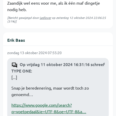
Zaandijk wel eens voor me, als ik één maf dingetje
nodig heb.
[Bericht gewijzigd door
Ledlover
op
zaterdag 12 oktober 2024 22:06:25
(31%)]
Erik Baas
zondag 13 oktober 2024 07:55:20
Op vrijdag 11 oktober 2024 16:31:16 schreef
TYPE ONE
:
[...]
Snap je beredenering, maar wordt toch zo
genoemd…
https://www.google.com/search?
q=voetpedaal&ie=UTF-8&oe=UTF-8&a…