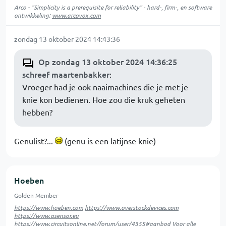
Arco - "Simplicity is a prerequisite for reliability" - hard-, firm-, en software
ontwikkeling:
www.arcovox.com
zondag 13 oktober 2024 14:43:36
Op zondag 13 oktober 2024 14:36:25
schreef maartenbakker
:
Vroeger had je ook naaimachines die je met je
knie kon bedienen. Hoe zou die kruk geheten
hebben?
Genulist?...
(genu is een latijnse knie)
Hoeben
Golden Member
https://www.hoeben.com
https://www.overstockdevices.com
https://www.asensor.eu
https://www.circuitsonline.net/forum/user/4355#aanbod
Voor alle