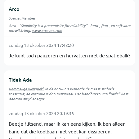
Arco
Special Member
Arco - "Simplicity is a prerequisite for reliability" - hard-, firm-, en software
ontwikkeling:
www.arcovox.com
zondag 13 oktober 2024 17:42:20
Je kunt toch pauzeren en hervatten met de spatiebalk?
Tidak Ada
Rommelige werkplek?
In de natuur is
wanorde
de meest stabiele
toestand; de entropie is dan maximaal. Het handhaven van
"orde"
kost
daarom altijd energie.
zondag 13 oktober 2024 20:19:36
Beetje flitsend, maar ik kan eens kijken. Ik ben alleen
bang dat die koolbaan niet veel kan dissiperen.
Regeling zal wel via de interne hard/firmware gaan.