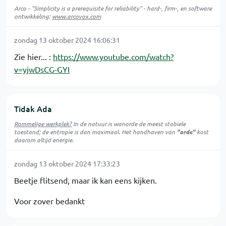
Arco - "Simplicity is a prerequisite for reliability" - hard-, firm-, en software
ontwikkeling:
www.arcovox.com
zondag 13 oktober 2024 16:06:31
Zie hier... :
https://www.youtube.com/watch?
v=yjwDsCG-GYI
Tidak Ada
Rommelige werkplek?
In de natuur is
wanorde
de meest stabiele
toestand; de entropie is dan maximaal. Het handhaven van
"orde"
kost
daarom altijd energie.
zondag 13 oktober 2024 17:33:23
Beetje flitsend, maar ik kan eens kijken.
Voor zover bedankt