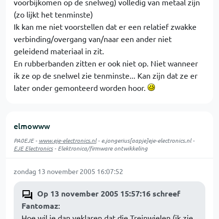
voorbijkomen op de snelweg) volledig van metaal zijn
(zo lijkt het tenminste)
Ik kan me niet voorstellen dat er een relatief zwakke
verbinding/overgang van/naar een ander niet
geleidend materiaal in zit.
En rubberbanden zitten er ook niet op. Niet wanneer
ik ze op de snelwel zie tenminste... Kan zijn dat ze er
later onder gemonteerd worden hoor.
elmowww
PA0EJE -
www.eje-electronics.nl
- e.jongerius[aapje]eje-electronics.nl -
EJE Electronics
- Elektronica/firmware ontwikkeling
zondag 13 november 2005 16:07:52
Op 13 november 2005 15:57:16 schreef
Fantomaz
:
Hoe wil je dan veklaren dat die Treinwielen (ik zie