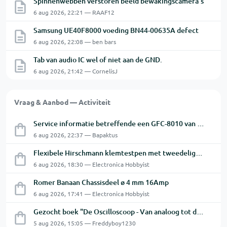
Spinnenwebben verstoren beeld bewakingscamera's
6 aug 2026, 22:21 — RAAF12
Samsung UE40F8000 voeding BN44-00635A defect
6 aug 2026, 22:08 — ben bars
Tab van audio IC wel of niet aan de GND.
6 aug 2026, 21:42 — CornelisJ
Vraag & Aanbod — Activiteit
Service informatie betreffende een GFC-8010 van GW
6 aug 2026, 22:37 — Bapaktus
Flexibele Hirschmann klemtestpen met tweedelige klem.
6 aug 2026, 18:30 — Electronica Hobbyist
Romer Banaan Chassisdeel ø 4 mm 16Amp
6 aug 2026, 17:41 — Electronica Hobbyist
Gezocht boek "De Oscilloscoop - Van analoog tot digitaal"
5 aug 2026, 15:05 — Freddyboy1230