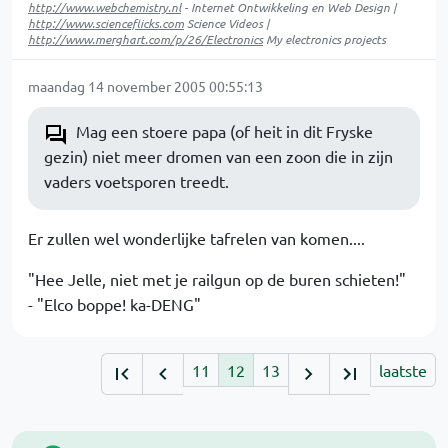
http://www.webchemistry.nl
- Internet Ontwikkeling en Web Design |
http://www.scienceflicks.com
Science Videos |
http://www.merghart.com/p/26/Electronics
My electronics projects
maandag 14 november 2005 00:55:13
Mag een stoere papa (of heit in dit Fryske
gezin) niet meer dromen van een zoon die in zijn
vaders voetsporen treedt.
Er zullen wel wonderlijke tafrelen van komen....
"Hee Jelle, niet met je railgun op de buren schieten!"
- "Elco boppe! ka-DENG"
11
12
13
laatste