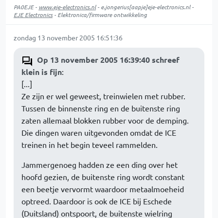
PA0EJE -
www.eje-electronics.nl
- e.jongerius[aapje]eje-electronics.nl -
EJE Electronics
- Elektronica/firmware ontwikkeling
zondag 13 november 2005 16:51:36
Op 13 november 2005 16:39:40 schreef
klein is fijn
:
[...]
Ze zijn er wel geweest, treinwielen met rubber.
Tussen de binnenste ring en de buitenste ring
zaten allemaal blokken rubber voor de demping.
Die dingen waren uitgevonden omdat de ICE
treinen in het begin teveel rammelden.
Jammergenoeg hadden ze een ding over het
hoofd gezien, de buitenste ring wordt constant
een beetje vervormt waardoor metaalmoeheid
optreed. Daardoor is ook de ICE bij Eschede
(Duitsland) ontspoort, de buitenste wielring