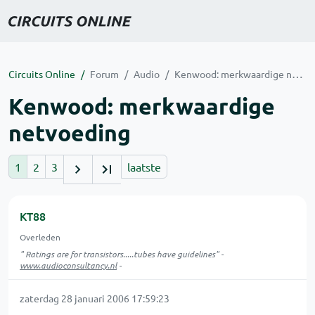
Circuits Online
Forum
Audio
Kenwood: merkwaardige netvoeding
Kenwood: merkwaardige
netvoeding
1
2
3
laatste
KT88
Overleden
" Ratings are for transistors.....tubes have guidelines" -
www.audioconsultancy.nl
-
zaterdag 28 januari 2006 17:59:23