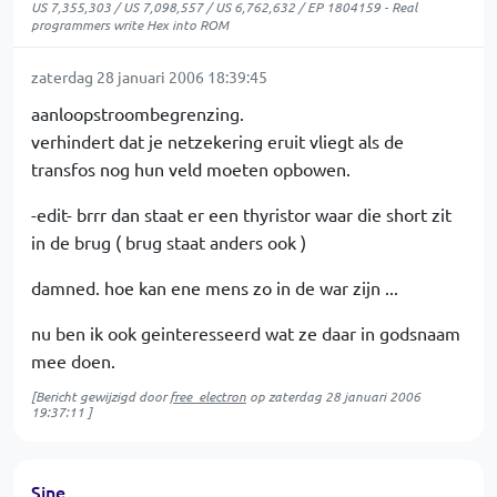
US 7,355,303 / US 7,098,557 / US 6,762,632 / EP 1804159 - Real
programmers write Hex into ROM
zaterdag 28 januari 2006 18:39:45
aanloopstroombegrenzing.
verhindert dat je netzekering eruit vliegt als de
transfos nog hun veld moeten opbowen.
-edit- brrr dan staat er een thyristor waar die short zit
in de brug ( brug staat anders ook )
damned. hoe kan ene mens zo in de war zijn ...
nu ben ik ook geinteresseerd wat ze daar in godsnaam
mee doen.
[Bericht gewijzigd door
free_electron
op
zaterdag 28 januari 2006
19:37:11
]
Sine