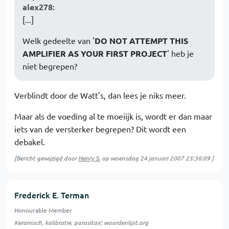
alex278
:
[...]
Welk gedeelte van '
DO NOT ATTEMPT THIS
AMPLIFIER AS YOUR FIRST PROJECT
' heb je
niet begrepen?
Verblindt door de Watt's, dan lees je niks meer.
Maar als de voeding al te moeiijk is, wordt er dan maar
iets van de versterker begrepen? Dit wordt een
debakel.
[Bericht gewijzigd door
Henry S.
op
woensdag 24 januari 2007 23:36:09
]
Frederick E. Terman
Honourable Member
Keramisch, kalibratie, parasitair: woordenlijst.org