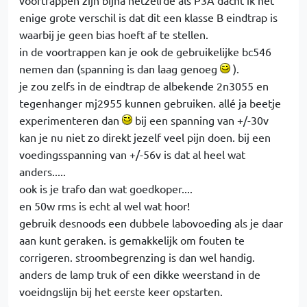
voortrappen zijn bijna hetzelfde als P3A dacht ik het
enige grote verschil is dat dit een klasse B eindtrap is
waarbij je geen bias hoeft af te stellen.
in de voortrappen kan je ook de gebruikelijke bc546
nemen dan (spanning is dan laag genoeg
).
je zou zelfs in de eindtrap de albekende 2n3055 en
tegenhanger mj2955 kunnen gebruiken. allé ja beetje
experimenteren dan
bij een spanning van +/-30v
kan je nu niet zo direkt jezelf veel pijn doen. bij een
voedingsspanning van +/-56v is dat al heel wat
anders.....
ook is je trafo dan wat goedkoper....
en 50w rms is echt al wel wat hoor!
gebruik desnoods een dubbele labovoeding als je daar
aan kunt geraken. is gemakkelijk om fouten te
corrigeren. stroombegrenzing is dan wel handig.
anders de lamp truk of een dikke weerstand in de
voeidngslijn bij het eerste keer opstarten.