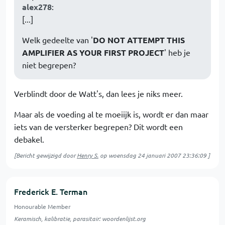
alex278
:
[...]
Welk gedeelte van '
DO NOT ATTEMPT THIS
AMPLIFIER AS YOUR FIRST PROJECT
' heb je
niet begrepen?
Verblindt door de Watt's, dan lees je niks meer.
Maar als de voeding al te moeiijk is, wordt er dan maar
iets van de versterker begrepen? Dit wordt een
debakel.
[Bericht gewijzigd door
Henry S.
op
woensdag 24 januari 2007 23:36:09
]
Frederick E. Terman
Honourable Member
Keramisch, kalibratie, parasitair: woordenlijst.org