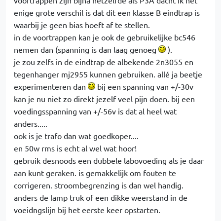
voortrappen zijn bijna hetzelfde als P3A dacht ik het
enige grote verschil is dat dit een klasse B eindtrap is
waarbij je geen bias hoeft af te stellen.
in de voortrappen kan je ook de gebruikelijke bc546
nemen dan (spanning is dan laag genoeg
).
je zou zelfs in de eindtrap de albekende 2n3055 en
tegenhanger mj2955 kunnen gebruiken. allé ja beetje
experimenteren dan
bij een spanning van +/-30v
kan je nu niet zo direkt jezelf veel pijn doen. bij een
voedingsspanning van +/-56v is dat al heel wat
anders.....
ook is je trafo dan wat goedkoper....
en 50w rms is echt al wel wat hoor!
gebruik desnoods een dubbele labovoeding als je daar
aan kunt geraken. is gemakkelijk om fouten te
corrigeren. stroombegrenzing is dan wel handig.
anders de lamp truk of een dikke weerstand in de
voeidngslijn bij het eerste keer opstarten.