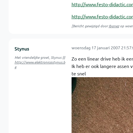
http://www.festo-didactic.c
http://www.festo-didactic.c
[Bericht gewijzigd door
Ibanez
op
woen
woensdag 17 januari 2007 21:57
Stynus
Met vriendelijke groet, Stynus |||
Zo een linear drive heb ik ee
http://www.elektronicastynus.b
Ik heb er ook langere assen v
e
te snel