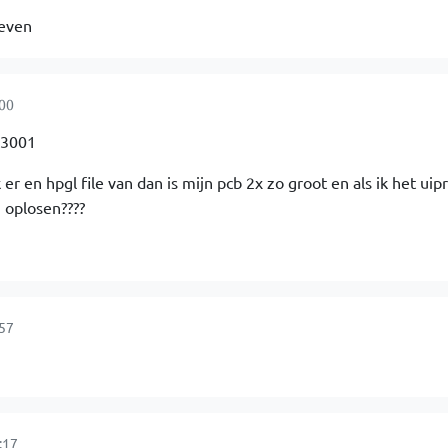
eeven
:00
 3001
er en hpgl file van dan is mijn pcb 2x zo groot en als ik het uipr
 oplosen????
:57
:17