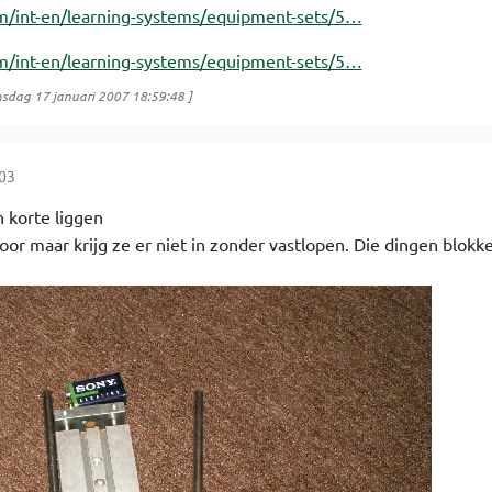
om/int-en/learning-systems/equipment-sets/5…
om/int-en/learning-systems/equipment-sets/5…
sdag 17 januari 2007 18:59:48
]
:03
n korte liggen
oor maar krijg ze er niet in zonder vastlopen. Die dingen blokk