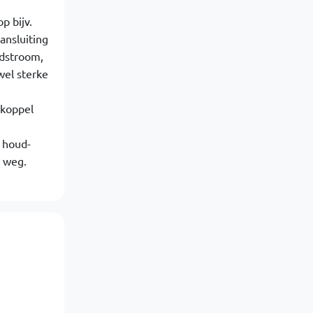
p bijv.
ansluiting
udstroom,
wel sterke
 koppel
t houd-
n weg.