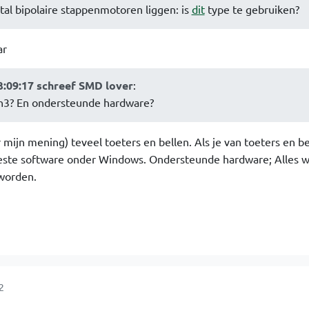
ntal bipolaire stappenmotoren liggen: is
dit
type te gebruiken?
ar
3:09:17 schreef SMD lover
:
h3? En ondersteunde hardware?
 mijn mening) teveel toeters en bellen. Als je van toeters en b
beste software onder Windows. Ondersteunde hardware; Alles 
 worden.
2