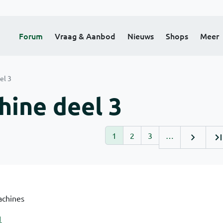
Forum
Vraag & Aanbod
Nieuws
Shops
Meer
el 3
ine deel 3
1
2
3
…
achines
1