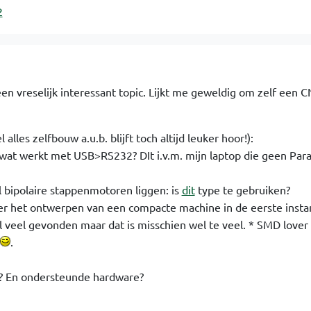
2
 een vreselijk interessant topic. Lijkt me geweldig om zelf een 
alles zelfbouw a.u.b. blijft toch altijd leuker hoor!):
 wat werkt met USB>RS232? DIt i.v.m. mijn laptop die geen Para
al bipolaire stappenmotoren liggen: is
dit
type te gebruiken?
er het ontwerpen van een compacte machine in de eerste insta
 veel gevonden maar dat is misschien wel te veel.
* SMD lover 
.
? En ondersteunde hardware?