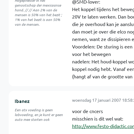
Hogepriester in het
@SMD-lover:
genootschap der mexicaanse
Het koppel tijdens het beweg
hond. // // Aan 2% van de
mensen is 50% van het bezit ;
20V te laten werken. Dan bou
1% van het bezit is aan 50%
die je overhoud kan je aansl
van de mensen.
dan moet je over die elco no
nemen, want ze dissipieren 
Voordelen: De sturing is een
voor het bewegen
nadelen: Het houd-koppel wor
koppel nodig hebt. Vanaf een
(hangt af van de grootte van
woensdag 17 januari 2007 18:58
Ibanez
Een atx voeding is geen
voor de cncers
labvoeding, en je kunt er geen
misschien is dit wel wat:
auto mee starten ook
http://www.festo-didactic.c