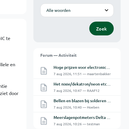
Modus
Zoek
CNC te
Forum — Activiteit
llele en
Hoge prijzen voor electronica hobbyisten
7 aug 2026, 11:51 — maartenbakker
Het nixie/dekatron/neon etc. topic Part 3
ntie
7 aug 2026, 10:47 — RAAF12
ziet door
Bellen en blazen bij solderen van Chinese PCBs
7 aug 2026, 10:40 — Hoeben
Meerslagenpotmeters Delta SM45-70D
7 aug 2026, 10:26 — testman