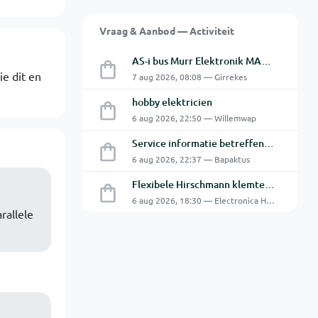
Vraag & Aanbod — Activiteit
AS-i bus Murr Elektronik MASI20 AS-Interface I/O-module 56440
ie dit en
7 aug 2026, 08:08 — Girrekes
hobby elektricien
6 aug 2026, 22:50 — Willemwap
Service informatie betreffende een GFC-8010 van GW
6 aug 2026, 22:37 — Bapaktus
Flexibele Hirschmann klemtestpen met tweedelige klem.
6 aug 2026, 18:30 — Electronica Hobbyist
rallele