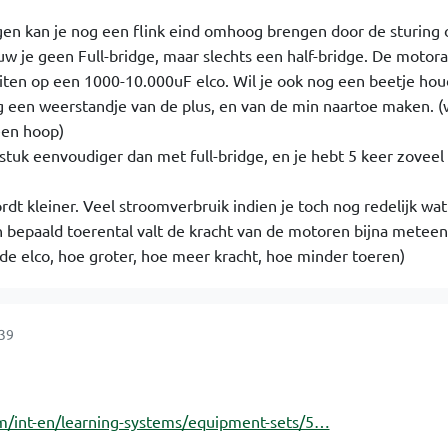
en kan je nog een flink eind omhoog brengen door de sturing o
w je geen Full-bridge, maar slechts een half-bridge. De motora
uiten op een 1000-10.000uF elco. Wil je ook nog een beetje ho
g een weerstandje van de plus, en van de min naartoe maken. (
een hoop)
 stuk eenvoudiger dan met full-bridge, en je hebt 5 keer zoveel
dt kleiner. Veel stroomverbruik indien je toch nog redelijk wa
 bepaald toerental valt de kracht van de motoren bijna metee
 de elco, hoe groter, hoe meer kracht, hoe minder toeren)
:39
om/int-en/learning-systems/equipment-sets/5…