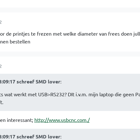
2
r de printjes te frezen met welke diameter van frees doen jull
nnen bestellen
2
3:09:17 schreef SMD lover
:
ets wat werkt met USB>RS232? DIt i.v.m. mijn laptop die geen Pa
t.
en interessant;
http://www.usbcnc.com./
3:09:17 schreef SMD lover
: