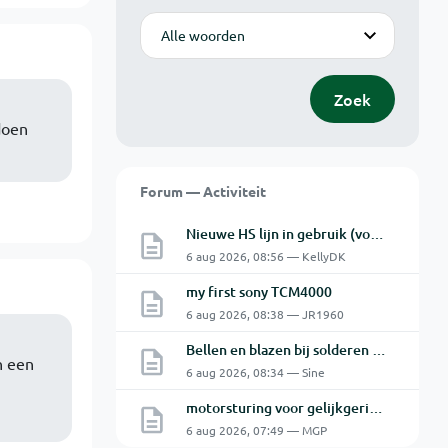
Modus
Zoek
doen
Forum — Activiteit
Nieuwe HS lijn in gebruik (vooral voor Antwerpse haven en een beetje NL)
6 aug 2026, 08:56 — KellyDK
my first sony TCM4000
6 aug 2026, 08:38 — JR1960
Bellen en blazen bij solderen van Chinese PCBs
n een
6 aug 2026, 08:34 — Sine
motorsturing voor gelijkgerichte 230V DC motor
6 aug 2026, 07:49 — MGP