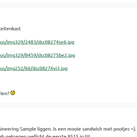
iteitenkast
oelen?
neering Sample liggen. Is een mooie sandwich met pootjes =).
b gekregen wellicht de eerste 8515 in NL.