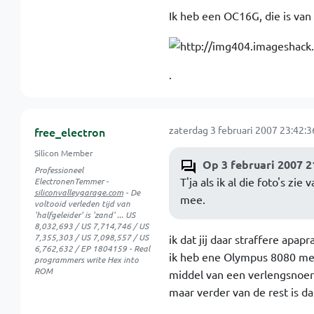
Ik heb een OC16G, die is van 
.
zaterdag 3 februari 2007 23:42:3
free_electron
Silicon Member
Op 3 februari 2007 2
Professioneel
T'ja als ik al die foto's zi
ElectronenTemmer -
siliconvalleygarage.com
- De
mee.
voltooid verleden tijd van
'halfgeleider' is 'zand' ... US
8,032,693 / US 7,714,746 / US
7,355,303 / US 7,098,557 / US
ik dat jij daar straffere apap
6,762,632 / EP 1804159 - Real
ik heb ene Olympus 8080 met e
programmers write Hex into
ROM
middel van een verlengsnoer 
maar verder van de rest is dat