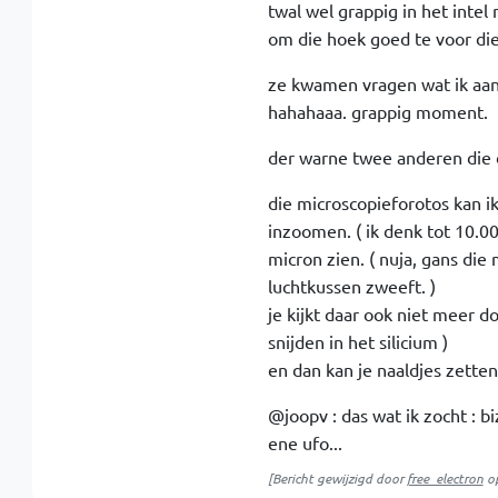
twal wel grappig in het intel
om die hoek goed te voor die 
ze kwamen vragen wat ik aant
hahahaaa. grappig moment.
der warne twee anderen die 
die microscopieforotos kan i
inzoomen. ( ik denk tot 10.
micron zien. ( nuja, gans die
luchtkussen zweeft. )
je kijkt daar ook niet meer 
snijden in het silicium )
en dan kan je naaldjes zette
@joopv : das wat ik zocht : b
ene ufo...
[Bericht gewijzigd door
free_electron
o