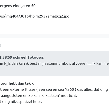
ergens eind jaren 50.
6
1:58:59 schreef fotoopa
:
e van F_E dan kan ik best mijn aluminumbuis afvoeren.... Ik kan ni
ratuur hebt dan tekik.
en externe flitser ( een sea en sea YS60 ) das alles. dat ding 
aangesloten en zo kan ik 'kaatsen' met licht.
 ding niks speciaal hoor.