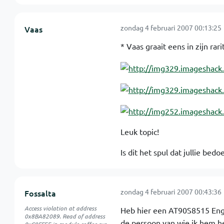
zondag 4 februari 2007 00:13:25
Vaas
* Vaas graait eens in zijn rar
Leuk topic!
Is dit het spul dat jullie bed
zondag 4 februari 2007 00:43:36
Fossalta
Access violation at address
Heb hier een AT90S8515 Engi
0x8BA82089. Read of address
de persoon van wie ik hem he