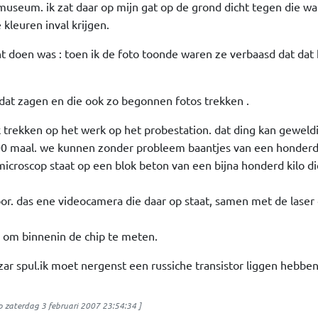
 museum. ik zat daar op mijn gat op de grond dicht tegen die wa
kleuren inval krijgen.
 doen was : toen ik de foto toonde waren ze verbaasd dat dat k
dat zagen en die ook zo begonnen fotos trekken .
k trekken op het werk op het probestation. dat ding kan geweld
000 maal. we kunnen zonder probleem baantjes van een honderd
 microscop staat op een blok beton van een bijna honderd kilo d
door. das ene videocamera die daar op staat, samen met de laser
n om binnenin de chip te meten.
izar spul.ik moet nergenst een russiche transistor liggen hebben
p
zaterdag 3 februari 2007 23:54:34
]