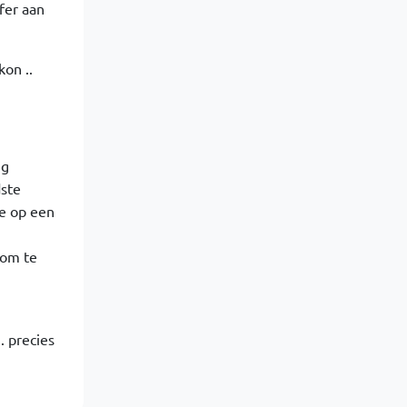
fer aan
on ..
ig
ste
ie op een
 om te
. precies