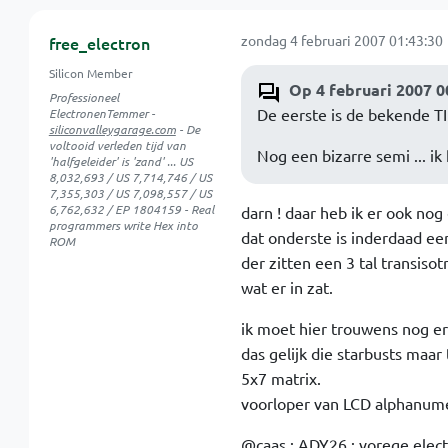
zondag 4 februari 2007 01:43:30
free_electron
Silicon Member
Op 4 februari 2007 0
Professioneel
De eerste is de bekende T
ElectronenTemmer -
siliconvalleygarage.com
- De
voltooid verleden tijd van
Nog een bizarre semi ... ik
'halfgeleider' is 'zand' ... US
8,032,693 / US 7,714,746 / US
7,355,303 / US 7,098,557 / US
6,762,632 / EP 1804159 - Real
darn ! daar heb ik er ook nog 
programmers write Hex into
dat onderste is inderdaad ee
ROM
der zitten een 3 tal transiso
wat er in zat.
ik moet hier trouwens nog er
das gelijk die starbusts maar 
5x7 matrix.
voorloper van LCD alphanume
@caas : ADY26 : vorege electr