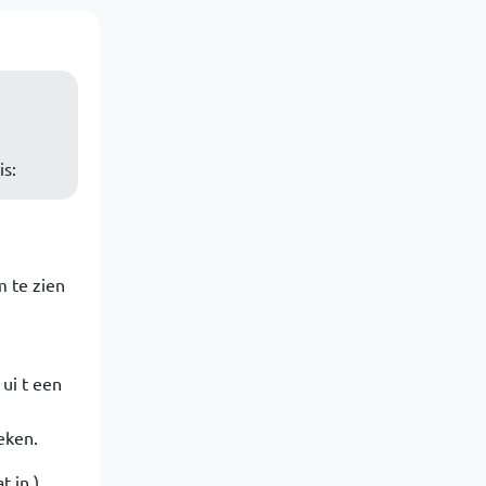
is:
m te zien
 ui t een
eken.
 in )