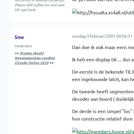
0xC0FFEE in module coffee.sys.
Please refill coffee bin and wait
till i get back.
zondag 4 februari 2007 00:56:31
Sine
Moderator
Dan doe ik ook maar eens m
>>
[Animo check]
Hoogspannings voeding
Ik heb een display tik ... du
Circuits Online 2024
<<
De eerste is de bekende TIL
een ingebouwde latch, kan he
De tweede heeft segmenten o
decoder aan boord ( duidelijk
De derde is een simpel "los" 
hun constructie relatief dure