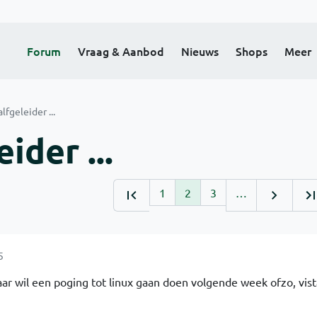
Forum
Vraag & Aanbod
Nieuws
Shops
Meer
lfgeleider ...
ider ...
1
2
3
…
5
r wil een poging tot linux gaan doen volgende week ofzo, vist