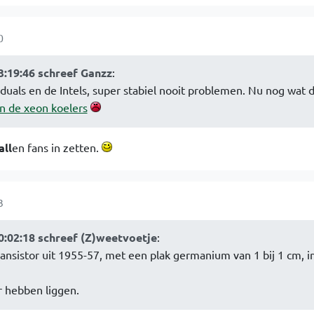
0
3:19:46 schreef Ganzz
:
uals en de Intels, super stabiel nooit problemen. Nu nog wat 
n de xeon koelers
all
en fans in zetten.
3
0:02:18 schreef (Z)weetvoetje
:
nsistor uit 1955-57, met een plak germanium van 1 bij 1 cm, i
 hebben liggen.