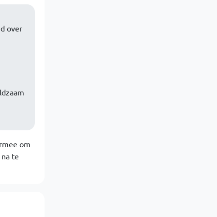
nd over
eldzaam
 ermee om
 na te