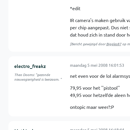
*edit
IR camera's maken gebruik va
per chip aangepast. Dus niet 
dat houd zich in stand door 
[Bericht gewijzigd door
Biggles87
op
m
maandag 5 mei 2008 16:01:53
electro_freakz
Theo Dooms: "gezonde
net even voor de lol alarms
nieuwsgierigheid is leerzaam. "
79,95 voor het ''pistool''
49,95 voor hetzelfde aleen h
ontopic maar weer?:P
maandag 5 mei 2008 16:18:44