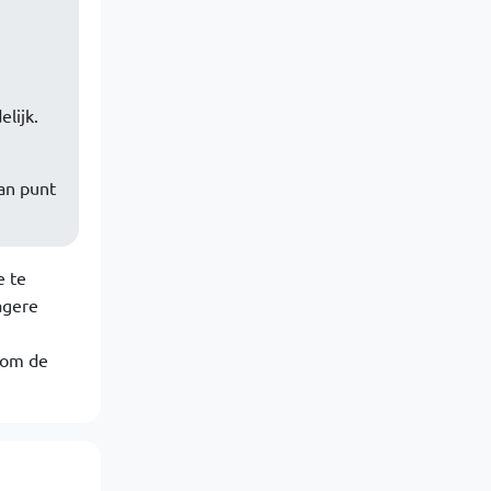
lijk.
an punt
e te
agere
(om de