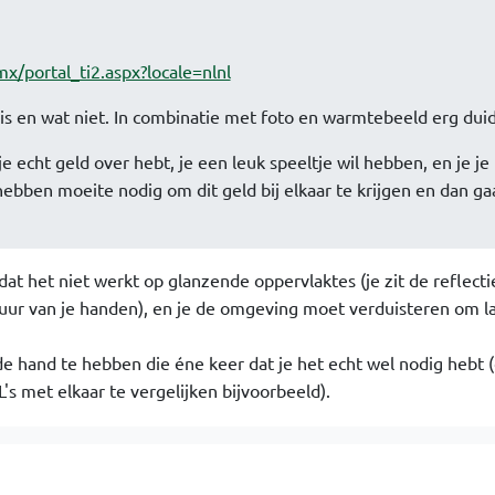
x/portal_ti2.aspx?locale=nlnl
is en wat niet. In combinatie met foto en warmtebeeld erg duide
s je echt geld over hebt, je een leuk speeltje wil hebben, en je je
bben moeite nodig om dit geld bij elkaar te krijgen en dan ga
t het niet werkt op glanzende oppervlaktes (je zit de reflecti
ur van je handen), en je de omgeving moet verduisteren om l
de hand te hebben die éne keer dat je het echt wel nodig hebt 
s met elkaar te vergelijken bijvoorbeeld).