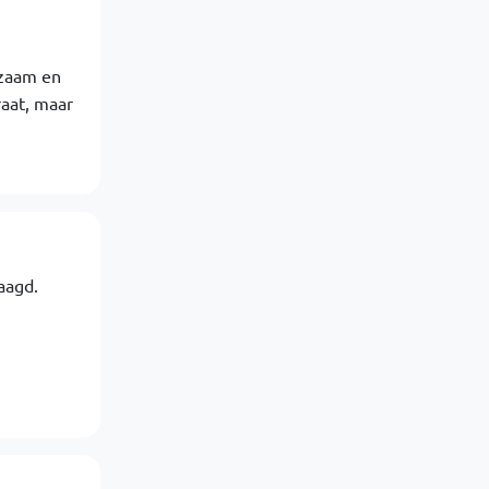
dzaam en
raat, maar
aagd.