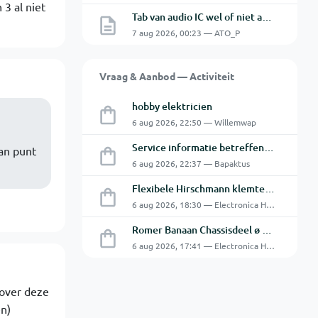
3 al niet
Tab van audio IC wel of niet aan de GND.
7 aug 2026, 00:23 — ATO_P
Vraag & Aanbod — Activiteit
hobby elektricien
6 aug 2026, 22:50 — Willemwap
Service informatie betreffende een GFC-8010 van GW
an punt
6 aug 2026, 22:37 — Bapaktus
Flexibele Hirschmann klemtestpen met tweedelige klem.
6 aug 2026, 18:30 — Electronica Hobbyist
Romer Banaan Chassisdeel ø 4 mm 16Amp
6 aug 2026, 17:41 — Electronica Hobbyist
 over deze
en)