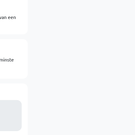
 van een
nminste