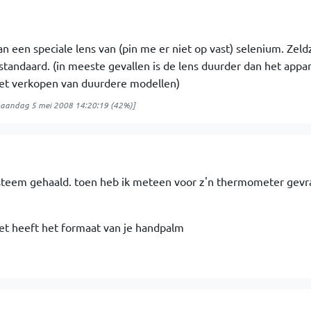
n een speciale lens van (pin me er niet op vast) selenium. Zel
standaard. (in meeste gevallen is de lens duurder dan het appa
het verkopen van duurdere modellen)
aandag 5 mei 2008 14:20:19
(42%)]
ysteem gehaald. toen heb ik meteen voor z'n thermometer gevr
et heeft het formaat van je handpalm