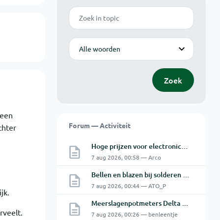
Zoek
Modus
Zoek
 een
Forum — Activiteit
chter
Hoge prijzen voor electronica hobbyisten
7 aug 2026, 00:58 — Arco
Bellen en blazen bij solderen van Chinese PCBs
7 aug 2026, 00:44 — ATO_P
jk.
Meerslagenpotmeters Delta SM45-70D
rveelt.
7 aug 2026, 00:26 — benleentje