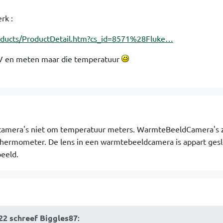
rk :
roducts/ProductDetail.htm?cs_id=8571%28Fluke…
mV en meten maar die temperatuur
 camera's niet om temperatuur meters. WarmteBeeldCamera's z
 thermometer. De lens in een warmtebeeldcamera is appart ges
eeld.
22 schreef Biggles87
: