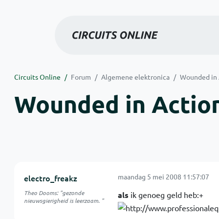
Circuits Online
Forum
Algemene elektronica
Wounded in A
Wounded in Action
maandag 5 mei 2008 11:57:07
electro_freakz
Theo Dooms: "gezonde
als
ik genoeg geld heb:+
nieuwsgierigheid is leerzaam. "