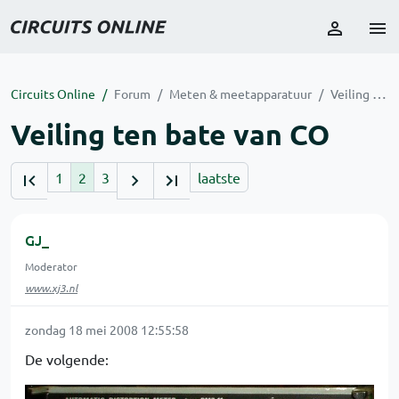
Circuits Online
Forum
Meten & meetapparatuur
Veiling ten bate van CO
Veiling ten bate van CO
1
2
3
laatste
GJ_
Moderator
www.xj3.nl
zondag 18 mei 2008 12:55:58
De volgende: