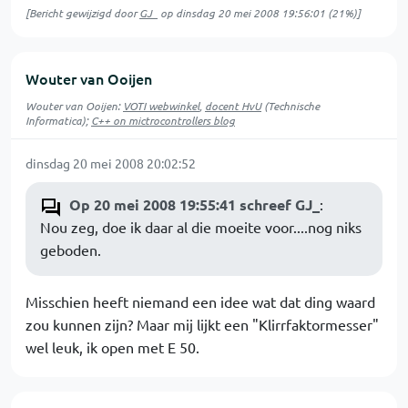
[Bericht gewijzigd door
GJ_
op
dinsdag 20 mei 2008 19:56:01
(21%)]
Wouter van Ooijen
Wouter van Ooijen:
VOTI webwinkel
,
docent HvU
(Technische
Informatica);
C++ on mictrocontrollers blog
dinsdag 20 mei 2008 20:02:52
Op 20 mei 2008 19:55:41 schreef GJ_
:
Nou zeg, doe ik daar al die moeite voor....nog niks
geboden.
Misschien heeft niemand een idee wat dat ding waard
zou kunnen zijn? Maar mij lijkt een "Klirrfaktormesser"
wel leuk, ik open met E 50.