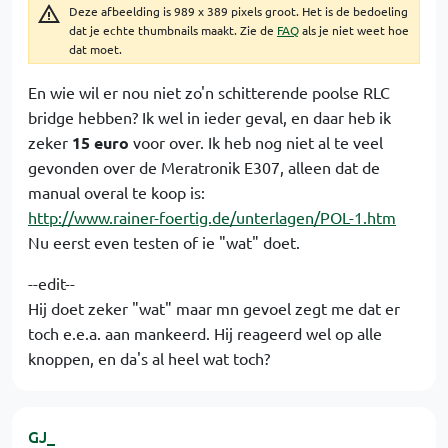
Deze afbeelding is 989 x 389 pixels groot. Het is de bedoeling
dat je echte thumbnails maakt. Zie de
FAQ
als je niet weet hoe
dat moet.
En wie wil er nou niet zo'n schitterende poolse RLC
bridge hebben? Ik wel in ieder geval, en daar heb ik
zeker
15 euro
voor over. Ik heb nog niet al te veel
gevonden over de Meratronik E307, alleen dat de
manual overal te koop is:
http://www.rainer-foertig.de/unterlagen/POL-1.htm
Nu eerst even testen of ie "wat" doet.
--edit--
Hij doet zeker "wat" maar mn gevoel zegt me dat er
toch e.e.a. aan mankeerd. Hij reageerd wel op alle
knoppen, en da's al heel wat toch?
GJ_