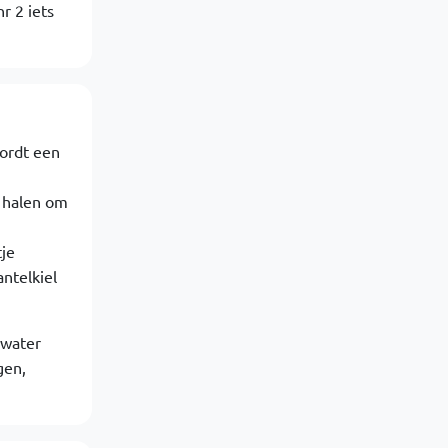
r 2 iets
wordt een
h halen om
tje
ntelkiel
 water
gen,