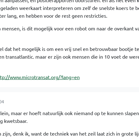
n aanpassen, en positierapporten doorsturen. en als het even 
ngeladen weerkaart interpreteren om zelf de snelste koers te b
er lang, en hebben voor de rest geen restricties.
ca mensen, is dit mogelijk voor een robot om naar de overkant v
l dat het mogelijk is om een vrij snel en betrouwbaar bootje 
een transatlantic. maar er zijn ook mensen die in 10 voet de wer
tp://www.microtransat.org/?lang=en
04
klein, maar er hoeft natuurlijk ook niemand op te kunnen slapen
rg kwetsbaar.
ijn, denk ik, want de techniek van het zeil laat zich in grote li