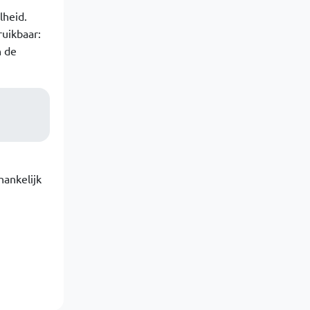
lheid.
ruikbaar:
n de
hankelijk