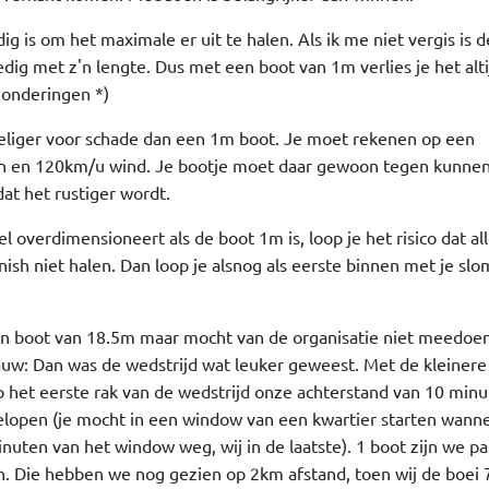
ig is om het maximale er uit te halen. Als ik me niet vergis is 
dig met z'n lengte. Dus met een boot van 1m verlies je het alti
zonderingen *)
oeliger voor schade dan een 1m boot. Je moet rekenen op een
 en 120km/u wind. Je bootje moet daar gewoon tegen kunnen 
at het rustiger wordt.
l overdimensioneert als de boot 1m is, loop je het risico dat al
nish niet halen. Dan loop je alsnog als eerste binnen met je sl
en boot van 18.5m maar mocht van de organisatie niet meedoe
auw: Dan was de wedstrijd wat leuker geweest. Met de kleinere
het eerste rak van de wedstrijd onze achterstand van 10 minu
elopen (je mocht in een window van een kwartier starten wannee
inuten van het window weg, wij in de laatste). 1 boot zijn we 
n. Die hebben we nog gezien op 2km afstand, toen wij de boei