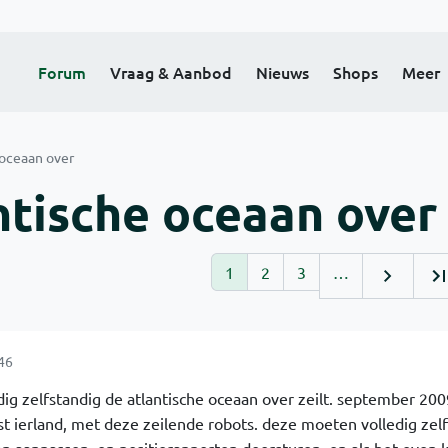
Forum
Vraag & Aanbod
Nieuws
Shops
Meer
oceaan over
tische oceaan over
1
2
3
…
46
dig zelfstandig de atlantische oceaan over zeilt. september 200
st ierland, met deze zeilende robots. deze moeten volledig zel