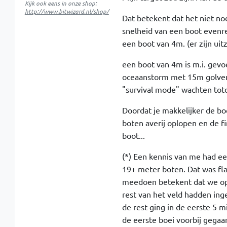
Kijk ook eens in onze shop:
http://www.bitwizard.nl/shop/
Dat betekent dat het niet nod
snelheid van een boot evenre
een boot van 4m. (er zijn uit
een boot van 4m is m.i. gev
oceaanstorm met 15m golven
"survival mode" wachten totd
Doordat je makkelijker de boe
boten averij oplopen en de fi
boot...
(*) Een kennis van me had e
19+ meter boten. Dat was fl
meedoen betekent dat we op 
rest van het veld hadden ing
de rest ging in de eerste 5 m
de eerste boei voorbij gegaa