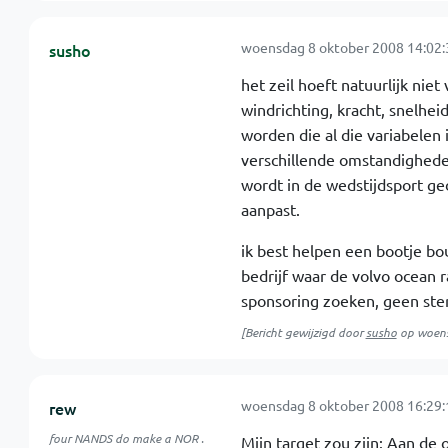
woensdag 8 oktober 2008 14:02:
susho
het zeil hoeft natuurlijk ni
windrichting, kracht, snelhe
worden die al die variabelen 
verschillende omstandighede
wordt in de wedstijdsport g
aanpast.
ik best helpen een bootje bou
bedrijf waar de volvo ocean 
sponsoring zoeken, geen ste
[Bericht gewijzigd door
susho
op
woens
woensdag 8 oktober 2008 16:29:
rew
four NANDS do make a NOR .
Mijn target zou zijn: Aan de