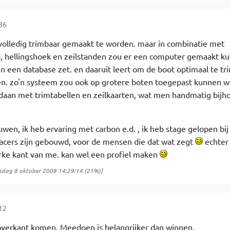
36
et volledig trimbaar gemaakt te worden. maar in combinatie met
id, hellingshoek en zeilstanden zou er een computer gemaakt k
in een database zet. en daaruit leert om de boot optimaal te t
n. zo'n systeem zou ook op grotere boten toegepast kunnen w
edaan met trimtabellen en zeilkaarten, wat men handmatig bijh
wen, ik heb ervaring met carbon e.d. , ik heb stage gelopen bij
racers zijn gebouwd, voor de mensen die dat wat zegt
echter
rke kant van me. kan wel een profiel maken
dag 8 oktober 2008 14:29:14
(21%)]
12
 overkant komen. Meedoen is belangrijker dan winnen.