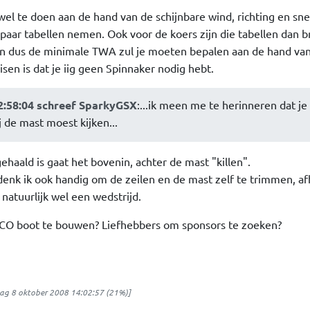
wel te doen aan de hand van de schijnbare wind, richting en sne
aar tabellen nemen. Ook voor de koers zijn die tabellen dan b
sen dus de minimale TWA zul je moeten bepalen aan de hand va
sen is dat je iig geen Spinnaker nodig hebt.
2:58:04 schreef SparkyGSX
:...ik meen me te herinneren dat je
j de mast moest kijken...
gehaald is gaat het bovenin, achter de mast "killen".
denk ik ook handig om de zeilen en de mast zelf te trimmen, af
 natuurlijk wel een wedstrijd.
 CO boot te bouwen? Liefhebbers om sponsors te zoeken?
g 8 oktober 2008 14:02:57
(21%)]