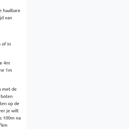
de haalbare
jd van
of in
le 4m
ome 1m
n met de
 boten
ten op de
r je wilt
pas 100m na
 7km