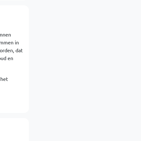
unnen
rimmen in
orden, dat
oud en
 het