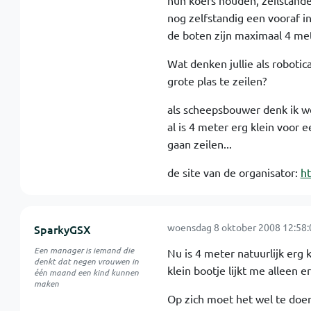
hun koers houden, zeilstande
nog zelfstandig een vooraf i
de boten zijn maximaal 4 met
Wat denken jullie als roboti
grote plas te zeilen?
als scheepsbouwer denk ik we
al is 4 meter erg klein voor 
gaan zeilen...
de site van de organisator:
ht
woensdag 8 oktober 2008 12:58:
SparkyGSX
Een manager is iemand die
Nu is 4 meter natuurlijk erg 
denkt dat negen vrouwen in
klein bootje lijkt me alleen e
één maand een kind kunnen
maken
Op zich moet het wel te doen z