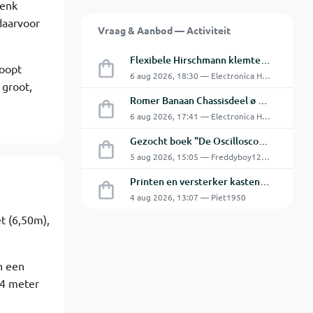
Denk
daarvoor
Vraag & Aanbod — Activiteit
Flexibele Hirschmann klemtestpen met tweedelige klem.
loopt
6 aug 2026, 18:30 — Electronica Hobbyist
 groot,
Romer Banaan Chassisdeel ø 4 mm 16Amp
6 aug 2026, 17:41 — Electronica Hobbyist
Gezocht boek "De Oscilloscoop - Van analoog tot digitaal"
5 aug 2026, 15:05 — Freddyboy1230
Printen en versterker kasten gratis ophalen
4 aug 2026, 13:07 — Piet1950
t (6,50m),
an een
 4 meter