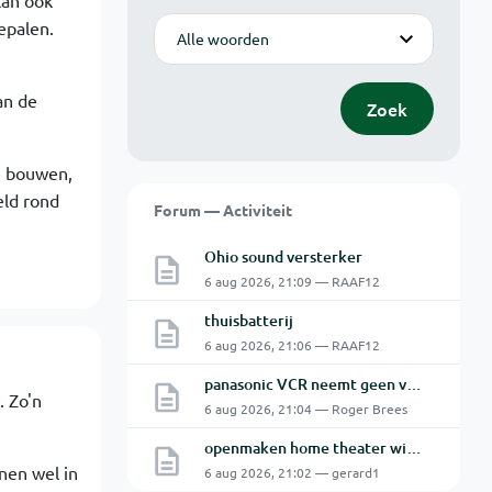
kan ook
Modus
epalen.
an de
Zoek
te bouwen,
eld rond
Forum — Activiteit
Ohio sound versterker
6 aug 2026, 21:09 — RAAF12
thuisbatterij
6 aug 2026, 21:06 — RAAF12
panasonic VCR neemt geen videobanden aan , komen er onmiddellijk terug uit.
. Zo'n
6 aug 2026, 21:04 — Roger Brees
openmaken home theater with blu ray hts7200
jnen wel in
6 aug 2026, 21:02 — gerard1