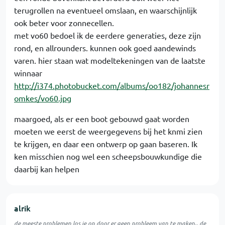
terugrollen na eventueel omslaan, en waarschijnlijk
ook beter voor zonnecellen.
met vo60 bedoel ik de eerdere generaties, deze zijn
rond, en allrounders. kunnen ook goed aandewinds
varen. hier staan wat modeltekeningen van de laatste
winnaar
http://i374.photobucket.com/albums/oo182/johannesr
omkes/vo60.jpg
maargoed, als er een boot gebouwd gaat worden
moeten we eerst de weergegevens bij het knmi zien
te krijgen, en daar een ontwerp op gaan baseren. Ik
ken misschien nog wel een scheepsbouwkundige die
daarbij kan helpen
alrik
de meeste problemen los je op door er geen probleem van te maken.. de