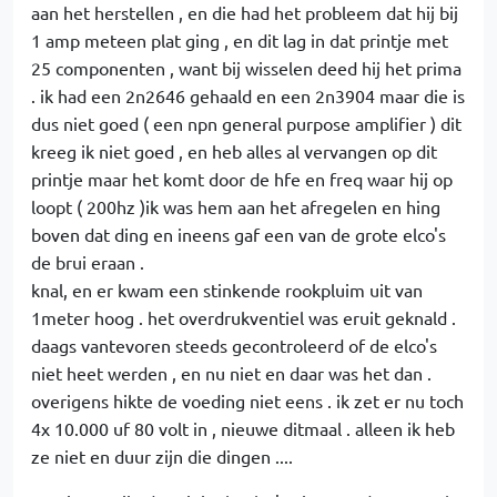
aan het herstellen , en die had het probleem dat hij bij
1 amp meteen plat ging , en dit lag in dat printje met
25 componenten , want bij wisselen deed hij het prima
. ik had een 2n2646 gehaald en een 2n3904 maar die is
dus niet goed ( een npn general purpose amplifier ) dit
kreeg ik niet goed , en heb alles al vervangen op dit
printje maar het komt door de hfe en freq waar hij op
loopt ( 200hz )ik was hem aan het afregelen en hing
boven dat ding en ineens gaf een van de grote elco's
de brui eraan .
knal, en er kwam een stinkende rookpluim uit van
1meter hoog . het overdrukventiel was eruit geknald .
daags vantevoren steeds gecontroleerd of de elco's
niet heet werden , en nu niet en daar was het dan .
overigens hikte de voeding niet eens . ik zet er nu toch
4x 10.000 uf 80 volt in , nieuwe ditmaal . alleen ik heb
ze niet en duur zijn die dingen ....