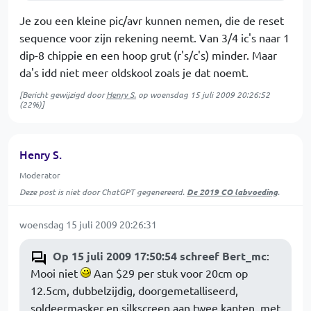
Je zou een kleine pic/avr kunnen nemen, die de reset
sequence voor zijn rekening neemt. Van 3/4 ic's naar 1
dip-8 chippie en een hoop grut (r's/c's) minder. Maar
da's idd niet meer oldskool zoals je dat noemt.
[Bericht gewijzigd door
Henry S.
op
woensdag 15 juli 2009 20:26:52
(22%)]
Henry S.
Moderator
Deze post is niet door ChatGPT gegenereerd.
De 2019 CO labvoeding
.
woensdag 15 juli 2009 20:26:31
Op 15 juli 2009 17:50:54 schreef Bert_mc
:
Mooi niet
Aan $29 per stuk voor 20cm op
12.5cm, dubbelzijdig, doorgemetalliseerd,
soldeermasker en silkscreen aan twee kanten, met