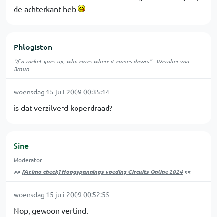
de achterkant heb
Phlogiston
"If a rocket goes up, who cares where it comes down." - Wernher von
Braun
woensdag 15 juli 2009 00:35:14
is dat verzilverd koperdraad?
Sine
Moderator
>>
[Animo check] Hoogspannings voeding Circuits Online 2024
<<
woensdag 15 juli 2009 00:52:55
Nop, gewoon vertind.