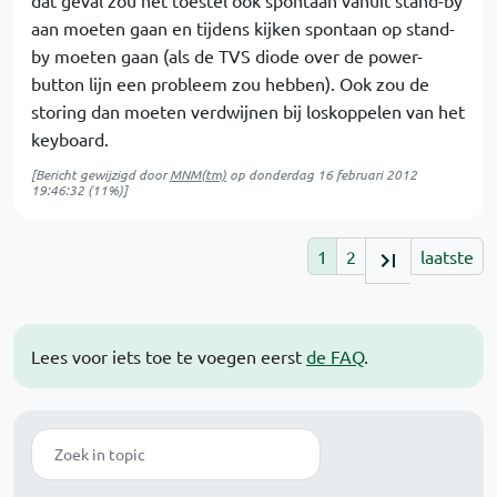
dat geval zou het toestel ook spontaan vanuit stand-by
aan moeten gaan en tijdens kijken spontaan op stand-
by moeten gaan (als de TVS diode over de power-
button lijn een probleem zou hebben). Ook zou de
storing dan moeten verdwijnen bij loskoppelen van het
keyboard.
[Bericht gewijzigd door
MNM(tm)
op
donderdag 16 februari 2012
19:46:32
(11%)]
1
2
laatste
Lees voor iets toe te voegen eerst
de FAQ
.
Zoek