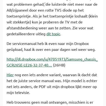
wat problemen gehad;'die luisterde niet meer naar de
AB/zijpaneel door een rotte TVS diode op het
toetsenprintje. Als je het toetsenprintje loshaalt (klein
wit stekkertje) kun je proberen de TV met de
afstandsbediening weer aan te zetten. Zie voor wat
gedetailleerdere uitleg
dit topic
.
De servicemanual heb ik even naar mijn Dropbox
geüpload, haal ik over een paar dagen wel weer weg.
http://dl.dropbox.com/u/47051973/Samsung_chassis_
GCR26SE-LE26-32-37-40…
(26MB)
Hier
nog een iets andere variant, waarvan ik dacht dat
het de juiste service manual was. Mijn model is echter
net iets anders, de PDF uit mijn dropbox lijkt meer op
mijn televisie.
Heb trouwens geen mail ontvangen, misschien is er