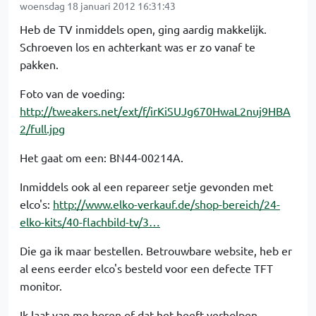
woensdag 18 januari 2012 16:31:43
Heb de TV inmiddels open, ging aardig makkelijk.
Schroeven los en achterkant was er zo vanaf te
pakken.
Foto van de voeding:
http://tweakers.net/ext/f/irKiSUJg670HwaL2nuj9HBA
2/full.jpg
Het gaat om een: BN44-00214A.
Inmiddels ook al een repareer setje gevonden met
elco's:
http://www.elko-verkauf.de/shop-bereich/24-
elko-kits/40-flachbild-tv/3…
Die ga ik maar bestellen. Betrouwbare website, heb er
al eens eerder elco's besteld voor een defecte TFT
monitor.
Ik laat van me horen of dat het heeft verholpen.