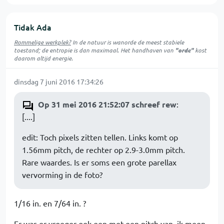
Tidak Ada
Rommelige werkplek?
In de natuur is
wanorde
de meest stabiele
toestand; de entropie is dan maximaal. Het handhaven van
"orde"
kost
daarom altijd energie.
dinsdag 7 juni 2016 17:34:26
Op 31 mei 2016 21:52:07 schreef rew
:
[....]
edit: Toch pixels zitten tellen. Links komt op
1.56mm pitch, de rechter op 2.9-3.0mm pitch.
Rare waardes. Is er soms een grote parellax
vervorming in de foto?
1/16 in. en 7/64 in. ?
Er was er vroeger ook een met een pitch van, ik meen