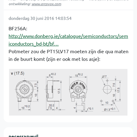
ontwikkeling:
www.arcovox.com
donderdag 30 juni 2016 14:03:54
BF256A:
http://www.donberg.ie/catalogue/semiconductors/sem
iconductors_bd-bt/bf…
Potmeter zou de PT15LV17 moeten zijn die qua maten
in de buurt komt (zijn er ook met los asje):
necessaryevil