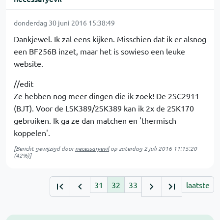
donderdag 30 juni 2016 15:38:49
Dankjewel. Ik zal eens kijken. Misschien dat ik er alsnog
een BF256B inzet, maar het is sowieso een leuke
website.
//edit
Ze hebben nog meer dingen die ik zoek! De 2SC2911
(BJT). Voor de LSK389/2SK389 kan ik 2x de 2SK170
gebruiken. Ik ga ze dan matchen en 'thermisch
koppelen'.
[Bericht gewijzigd door
necessaryevil
op
zaterdag 2 juli 2016 11:15:20
(42%)]
31
32
33
laatste