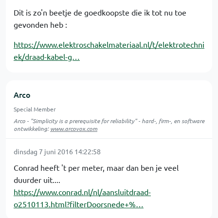
Dit is zo'n beetje de goedkoopste die ik tot nu toe
gevonden heb :
https://www.elektroschakelmateriaal.nl/t/elektrotechni
ek/draad-kabel-g…
Arco
Special Member
Arco - "Simplicity is a prerequisite for reliability" - hard-, firm-, en software
ontwikkeling:
www.arcovox.com
dinsdag 7 juni 2016 14:22:58
Conrad heeft 't per meter, maar dan ben je veel
duurder uit....
https://www.conrad.nl/nl/aansluitdraad-
o2510113.html?filterDoorsnede+%…