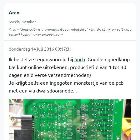
Arco
Special Member
Arco - "Simplicity is a prerequisite for reliability" - hard-, firm-, en software
ontwikkeling:
www.arcovox.com
donderdag 14 juli 2016 00:17:31
Ik bestel ze tegenwoordig bij
5pcb
. Goed en goedkoop.
(Je kunt online uitrekenen, productietijd van 1 tot 30
dagen en diverse verzendmethoden)
Je krijgt zelfs een ingegoten monstertje van de pcb
met een via dwarsdoorsnede...