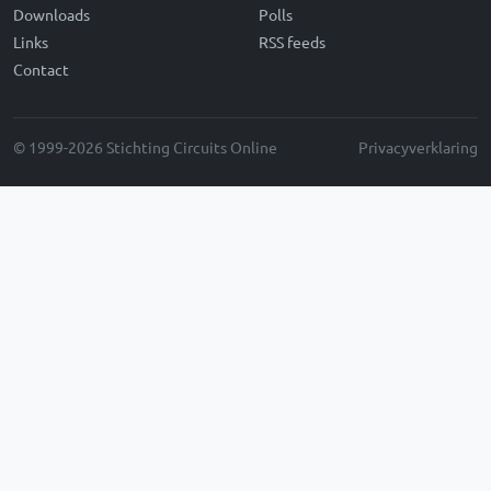
Downloads
Polls
Links
RSS feeds
Contact
© 1999-2026 Stichting Circuits Online
Privacyverklaring