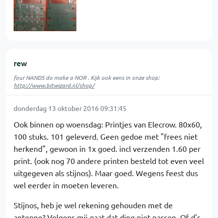
rew
four NANDS do make a NOR . Kijk ook eens in onze shop:
http://www.bitwizard.nl/shop/
donderdag 13 oktober 2016 09:31:45
Ook binnen op woensdag: Printjes van Elecrow. 80x60,
100 stuks. 101 geleverd. Geen gedoe met "frees niet
herkend", gewoon in 1x goed. incl verzenden 1.60 per
print. (ook nog 70 andere printen besteld tot even veel
uitgegeven als stijnos). Maar goed. Wegens feest dus
wel eerder in moeten leveren.
Stijnos, heb je wel rekening gehouden met de
antenne? Volgens mij gaat dat ding niet passen. Of d'r