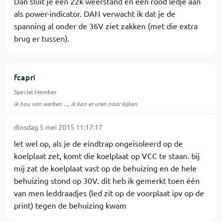
Dan sluit je een 22k weerstand en een rood ledje aan
als power-indicator. DAN verwacht ik dat je de
spanning al onder de 36V ziet zakken (met die extra
brug er tussen).
fcapri
Special Member
ik hou van werken ..., ik kan er uren naar kijken
dinsdag 5 mei 2015 11:17:17
let wel op, als je de eindtrap ongeisoleerd op de
koelplaat zet, komt die koelplaat op VCC te staan. bij
mij zat de koelplaat vast op de behuizing en de hele
behuizing stond op 30V. dit heb ik gemerkt toen één
van men leddraadjes (led zit op de voorplaat ipv op de
print) tegen de behuizing kwam