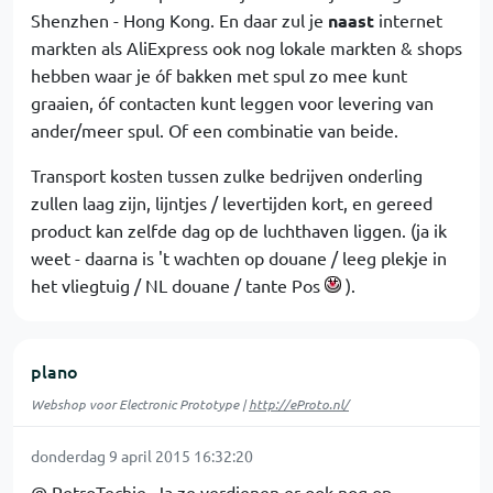
Shenzhen - Hong Kong. En daar zul je
naast
internet
markten als AliExpress ook nog lokale markten & shops
hebben waar je óf bakken met spul zo mee kunt
graaien, óf contacten kunt leggen voor levering van
ander/meer spul. Of een combinatie van beide.
Transport kosten tussen zulke bedrijven onderling
zullen laag zijn, lijntjes / levertijden kort, en gereed
product kan zelfde dag op de luchthaven liggen. (ja ik
weet - daarna is 't wachten op douane / leeg plekje in
het vliegtuig / NL douane / tante Pos
).
plano
Webshop voor Electronic Prototype |
http://eProto.nl/
donderdag 9 april 2015 16:32:20
@ RetroTechie, Ja ze verdienen er ook nog op.