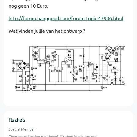
nog geen 10 Euro.
http://forum.banggood.com/forum-topic-47906.html
Wat vinden jullie van het ontwerp ?
flash2b
Special Member
They say attention is a shovel. It's time to dig 'em out.