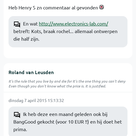
Heb Henry S zn commentaar al gevonden
En wat
http://www.electronics-lab.com/
betreft: Kots, braak rochel... allemaal ontwerpen
die half zijn.
Roland van Leusden
It's the rule that you live by and die for It's the one thing you can't deny
Even though you don't know what the price is. It is justified.
dinsdag 7 april 2015 15:13:32
Ik heb deze een maand geleden ook bij
BangGood gekocht (voor 10 EUR !!) en hij doet het
prima.