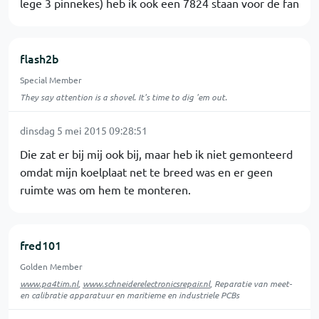
lege 3 pinnekes) heb ik ook een 7824 staan voor de fan
flash2b
Special Member
They say attention is a shovel. It's time to dig 'em out.
dinsdag 5 mei 2015 09:28:51
Die zat er bij mij ook bij, maar heb ik niet gemonteerd
omdat mijn koelplaat net te breed was en er geen
ruimte was om hem te monteren.
fred101
Golden Member
www.pa4tim.nl
,
www.schneiderelectronicsrepair.nl
, Reparatie van meet-
en calibratie apparatuur en maritieme en industriele PCBs