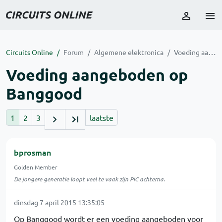
Circuits Online
Forum
Algemene elektronica
Voeding aangeboden op Banggood
Voeding aangeboden op
Banggood
1
2
3
laatste
bprosman
Golden Member
De jongere generatie loopt veel te vaak zijn PIC achterna.
dinsdag 7 april 2015 13:35:05
Op Banggood wordt er een voeding aangeboden voor