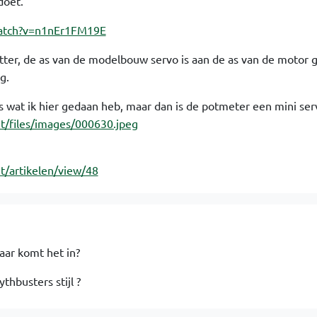
doet.
watch?v=n1nEr1FM19E
 netter, de as van de modelbouw servo is aan de as van de motor
g.
ls wat ik hier gedaan heb, maar dan is de potmeter een mini ser
et/files/images/000630.jpeg
et/artikelen/view/48
waar komt het in?
thbusters stijl ?