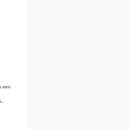
is een
..