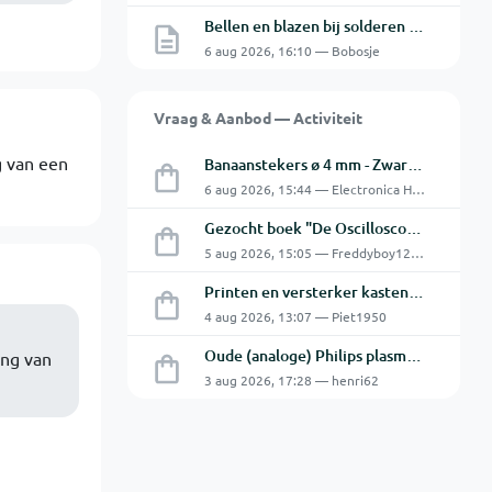
Bellen en blazen bij solderen van Chinese PCBs
6 aug 2026, 16:10 — Bobosje
Vraag & Aanbod — Activiteit
g van een
Banaanstekers ø 4 mm - Zwart & Rood - Hirschmann
6 aug 2026, 15:44 — Electronica Hobbyist
Gezocht boek "De Oscilloscoop - Van analoog tot digitaal"
5 aug 2026, 15:05 — Freddyboy1230
Printen en versterker kasten gratis ophalen
4 aug 2026, 13:07 — Piet1950
Oude (analoge) Philips plasma 32" flatscreen.
ing van
3 aug 2026, 17:28 — henri62