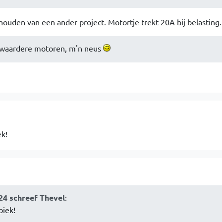
ouden van een ander project. Motortje trekt 20A bij belasting.
zwaardere motoren, m'n neus
ek!
24 schreef Thevel
:
biek!